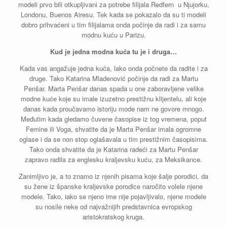
modeli prvo bili otkupljivani za potrebe filijala Redfern u Njujorku,
Londonu, Buenos Airesu. Tek kada se pokazalo da su ti modeli
dobro prihvaćeni u tim filijalama onda počinje da radi i za samu
modnu kuću u Parizu.
Kud je jedna modna kuća tu je i druga…
Kada vas angažuje jedna kuća, lako onda počnete da radite i za
druge. Tako Katarina Mladenović počinje da radi za Martu
Penšar. Marta Penšar danas spada u one zaboravljene velike
modne kuće koje su imale izuzetno prestižnu klijentelu, ali koje
danas kada proučavamo istoriju mode nam ne govore mnogo.
Međutim kada gledamo čuvene časopise iz tog vremena, poput
Femine ili Voga, shvatite da je Marta Penšar imala ogromne
oglase i da se non stop oglašavala u tim prestižnim časopisima.
Tako onda shvatite da je Katarina radeći za Martu Penšar
zapravo radila za englesku kraljevsku kuću, za Meksikance.
Zanimljivo je, a to znamo iz njenih pisama koje šalje porodici, da
su žene iz španske kraljevske porodice naročito volele njene
modele. Tako, iako se njeno ime nije pojavljivalo, njene modele
su nosile neke od najvažnijih predstavnica evropskog
aristokratskog kruga.