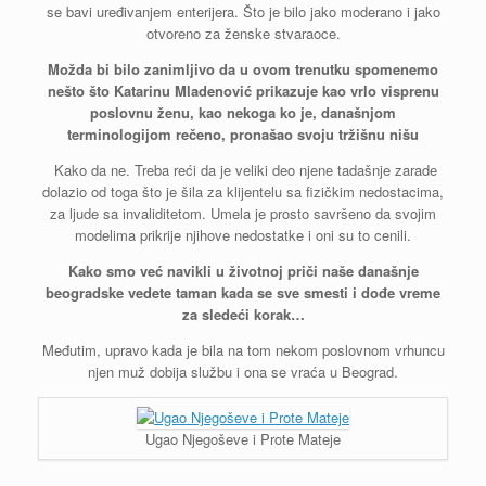
se bavi uređivanjem enterijera. Što je bilo jako moderano i jako
otvoreno za ženske stvaraoce.
Možda bi bilo zanimljivo da u ovom trenutku spomenemo
nešto što Katarinu Mladenović prikazuje kao vrlo visprenu
poslovnu ženu, kao nekoga ko je, današnjom
terminologijom rečeno, pronašao svoju tržišnu nišu
Kako da ne. Treba reći da je veliki deo njene tadašnje zarade
dolazio od toga što je šila za klijentelu sa fizičkim nedostacima,
za ljude sa invaliditetom. Umela je prosto savršeno da svojim
modelima prikrije njihove nedostatke i oni su to cenili.
Kako smo već navikli u životnoj priči naše današnje
beogradske vedete taman kada se sve smesti i dođe vreme
za sledeći korak…
Međutim, upravo kada je bila na tom nekom poslovnom vrhuncu
njen muž dobija službu i ona se vraća u Beograd.
Ugao Njegoševe i Prote Mateje