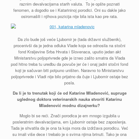
raznim devalvacijama starih valuta. To je opšte poznati
fenomen, a dogodio se i Katarininoj porodici. Oni su dakle jako
osiromašili i njihova pozicija nije bila ista kao pre rata.
Da zlo bude još veće Ljubomir je (tada državni službenik),
procenivši da je jedna odluka Vlade koja se odnosila na stočni
fond Kraljevine Srba Hrvata i Slovenaca, uputio jedan akt
Ministarstvu poljoprivrede gde je izneo zašto smatra da Vlada
pod hitno treba tu uredbu da povuče jer će i onaj jadni stočni fond
koji je sačuvan biti potpuno uništen. Naravno to Ministarstvu
poljoprivrede i Vladi nije bilo prijatno da čuje i Ljubomir ostaje bez
posla.
Da li je to trenutak koji će od Katarine Mladenović, supruge
uglednog doktora veterinarskih nauka stvoriti Katarinu
Mladenović modnu dizajnerku?
Moglo bi se reći. Znači porodica je em mnogo izgubila u
posleratnim devalvacijama, em Ljubomir ostaje bez zaposlenja.
Tada je shvatila da je ona ta koja mora da izdržava porodicu. Već
su imali više dece i trebalo je o svima njima brinuti. Tako je ona