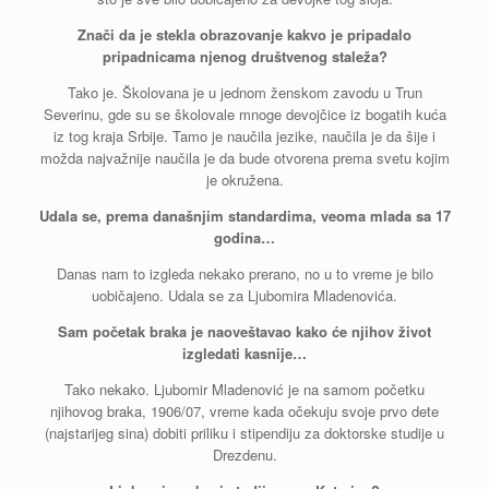
Znači da je stekla obrazovanje kakvo je pripadalo
pripadnicama njenog društvenog staleža?
Tako je. Školovana je u jednom ženskom zavodu u Trun
Severinu, gde su se školovale mnoge devojčice iz bogatih kuća
iz tog kraja Srbije. Tamo je naučila jezike, naučila je da šije i
možda najvažnije naučila je da bude otvorena prema svetu kojim
je okružena.
Udala se, prema današnjim standardima, veoma mlada sa 17
godina…
Danas nam to izgleda nekako prerano, no u to vreme je bilo
uobičajeno. Udala se za Ljubomira Mladenovića.
Sam početak braka je naoveštavao kako će njihov život
izgledati kasnije…
Tako nekako. Ljubomir Mladenović je na samom početku
njihovog braka, 1906/07, vreme kada očekuju svoje prvo dete
(najstarijeg sina) dobiti priliku i stipendiju za doktorske studije u
Drezdenu.