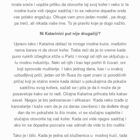
imate sreće i uopšte priliku da otovorite taj svoj kofer i neko iz te
modne kuće vidi njegov sadržaj i to se nekome dopadne onda
vas polako angažuju. Otkupe vam prvo jedan model , pa drugi,
pa treći, ali nikada vaše ime. To je pravilo koje je dugo važilo.
Ni Katarinini put nije drugačiji?
Upravo tako i Katarina obilazi te mnoge modne kuće, međutim
nema šanse ni da otvori kofer. Treba reći da je to vreme kada
puno ruskih izbeglica stiže u Pariz i mnogi od njih se uključuju u
tu modnu industriju. Neki od njih i kao lepi portiri ili čuvari, oni
koji sprovode mušterije. I tako jednog dana, kao i u svakoj
uzbudljivoj priči, jedan od tih Rusa (to opet znam iz porodičnih
priča) koji je stalno sreće kada dolazi u pokušajima da pokaže
sadržinu svog kofera, sažali se i pita je da li može da je
posavetuje kako se to radi. Očajna Katarina prihvata bilo kakav
savet. Njegov je bio jednostavan i efikasan: ‘Kada neko izađe iz
kancelarije i kaže vam da je za danas završeno i da dođete drugi
dan da im pokažete to što imate, vi se slučajno sapletite i
slučajno otovorite taj vaš kofer. Kada oni vide njegov sadržaj i
ako im se dopadne pozvaće vas odmah da vide to što nudite.’
Tako je i bilo. Kada je jedna od službenica u modnoj kući, tada