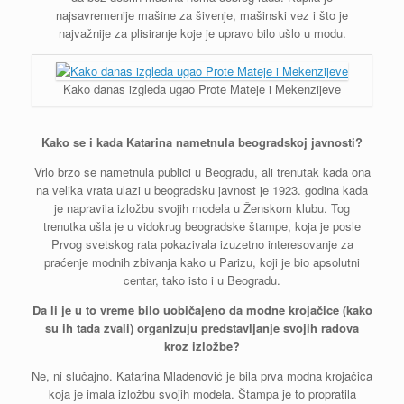
najsavremenije mašine za šivenje, mašinski vez i što je
najvažnije za plisiranje koje je upravo bilo ušlo u modu.
Kako danas izgleda ugao Prote Mateje i Mekenzijeve
Kako se i kada Katarina nametnula beogradskoj javnosti?
Vrlo brzo se nametnula publici u Beogradu, ali trenutak kada ona
na velika vrata ulazi u beogradsku javnost je 1923. godina kada
je napravila izložbu svojih modela u Ženskom klubu. Tog
trenutka ušla je u vidokrug beogradske štampe, koja je posle
Prvog svetskog rata pokazivala izuzetno interesovanje za
praćenje modnih zbivanja kako u Parizu, koji je bio apsolutni
centar, tako isto i u Beogradu.
Da li je u to vreme bilo uobičajeno da modne krojačice (kako
su ih tada zvali) organizuju predstavljanje svojih radova
kroz izložbe?
Ne, ni slučajno. Katarina Mladenović je bila prva modna krojačica
koja je imala izložbu svojih modela. Štampa je to propratila