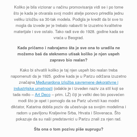
Koliko je bila vizionar u načinu promovisanja vidi se i po tome
što je kada je otvarala svoj modni atelje ponovo priredila jednu
veliku izložbu sa 30-tak modela. Podigla je kredit da bi sve to
mogla da izvede jer je trebalo nabaviti te izuzetno kvalitetne
materijale i sve ostalo. Tako radi sve do 1928. godine kada se
vraća u Beograd.
Kada pričamo i nabrajamo šta je sve ona to uradila ne
možemo baš da steknemo utisak koliko je njen uspeh
zapravo bio realan?
Kako bi shvatili koliko je taj njen uspeh bio realan treba
napomenuti da je 1925. godine kada je u Parizu održana izuzetno
značajna
Međunardona izložba savremene dekorativne i
industrijske umetnosti
(odakle je i izveden naziv za stil koji se
tada rodio –
Art Deco
– prim. LŽ) čiji je veliki deo bio posvećen
modi što je opet i pomoglo da se Pariz učvrsti kao modni
diktator, Katarina dobila poziv da učestvuje sa svojim modelima i
radom u paviljonu Kraljevine Srba, Hrvata i Slovenaca. Što
pokazuje da su naši predstavnici u Parizu znali za njen rad.
Šta ona o tom pozivu piše suprugu?