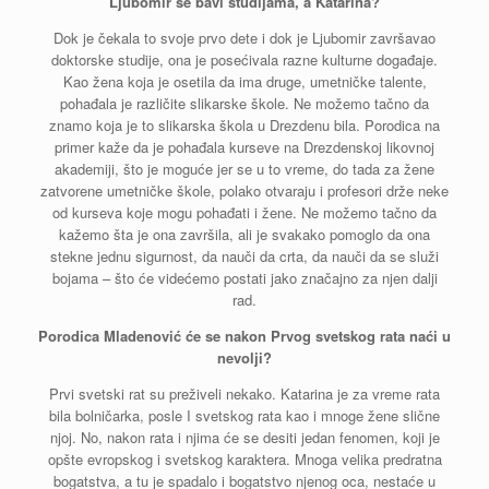
Ljubomir se bavi studijama, a Katarina?
Dok je čekala to svoje prvo dete i dok je Ljubomir završavao
doktorske studije, ona je posećivala razne kulturne događaje.
Kao žena koja je osetila da ima druge, umetničke talente,
pohađala je različite slikarske škole. Ne možemo tačno da
znamo koja je to slikarska škola u Drezdenu bila. Porodica na
primer kaže da je pohađala kurseve na Drezdenskoj likovnoj
akademiji, što je moguće jer se u to vreme, do tada za žene
zatvorene umetničke škole, polako otvaraju i profesori drže neke
od kurseva koje mogu pohađati i žene. Ne možemo tačno da
kažemo šta je ona završila, ali je svakako pomoglo da ona
stekne jednu sigurnost, da nauči da crta, da nauči da se služi
bojama – što će videćemo postati jako značajno za njen dalji
rad.
Porodica Mladenović će se nakon Prvog svetskog rata naći u
nevolji?
Prvi svetski rat su preživeli nekako. Katarina je za vreme rata
bila bolničarka, posle I svetskog rata kao i mnoge žene slične
njoj. No, nakon rata i njima će se desiti jedan fenomen, koji je
opšte evropskog i svetskog karaktera. Mnoga velika predratna
bogatstva, a tu je spadalo i bogatstvo njenog oca, nestaće u