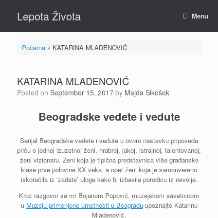
Skip
Lepota Života
to
Menu
content
Početna
»
KATARINA MLADENOVIĆ
KATARINA MLADENOVIĆ
Posted on
September 15, 2017
by
Majda Sikošek
Beogradske vedete i vedute
Serijal Beogradske vedete i vedute u ovom nastavku pripoveda
priču o jednoj izuzetnoj ženi, hrabroj, jakoj, istrajnoj, talentovanoj,
ženi vizionaru. Ženi koja je tipična predstavnica više građanske
klase prve polovine XX veka, a opet ženi koja je samouvereno
iskoračila iz ‘zadate’ uloge kako bi izbavila porodicu iz nevolje.
Kroz razgovor sa mr Bojanom Popović, muzejskom savetnicom
u
Muzeju primenjene umetnosti u Beogradu
upoznajte Katarinu
Mladenović.