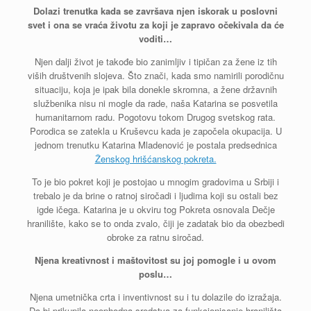
Dolazi trenutka kada se završava njen iskorak u poslovni
svet i ona se vraća životu za koji je zapravo očekivala da će
voditi…
Njen dalji život je takođe bio zanimljiv i tipičan za žene iz tih
viših društvenih slojeva. Što znači, kada smo namirili porodičnu
situaciju, koja je ipak bila donekle skromna, a žene državnih
službenika nisu ni mogle da rade, naša Katarina se posvetila
humanitarnom radu. Pogotovu tokom Drugog svetskog rata.
Porodica se zatekla u Kruševcu kada je započela okupacija. U
jednom trenutku Katarina Mladenović je postala predsednica
Ženskog hrišćanskog pokreta.
To je bio pokret koji je postojao u mnogim gradovima u Srbiji i
trebalo je da brine o ratnoj siročadi i ljudima koji su ostali bez
igde ičega. Katarina je u okviru tog Pokreta osnovala Dečje
hranilište, kako se to onda zvalo, čiji je zadatak bio da obezbedi
obroke za ratnu siročad.
Njena kreativnost i maštovitost su joj pomogle i u ovom
poslu…
Njena umetnička crta i inventivnost su i tu dolazile do izražaja.
Da bi prikupila neophodna sredstva za funkcionisanje hranilišta