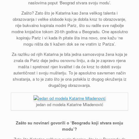
naslovima poput ‘Beograd stvara svoju modu’.
Zašto? Zato što je Katarina kao žena velikog talenta i
obrazovanja i velike slobode koju je dobila kroz to obrazovanje,
nije bukvalno kopirala modni Pariz, što su radile sve najbolje
modne krojačice tokom 20-tih godina u Beogradu. One apsolutno
kopiraju Pariz i vi kada ih pitate šta ima novo, one kažu ‘ne
mogu ništa da ti kažem dok se ne vratim iz Pariza’.
Za razliku od njih Katarina je bila jedna samosvojna žena koja je
znala da Pariz daje jednu osnovnu liniju, a da je zapravo njena
mašta i spretnost njen kvalitet i da će kroz to dobiti svoju
autentičnost i svoju mušteriju. To je apsolutno savremen način
shvatanja, a to je zato što je ona potekla iz drugog okruženja iz
drugačijeg obrazovanja.
jedan od modela Katarine Mladenović
Zašto su novinari govorili o ‘Beogradu koji stvara svoju
modu’?