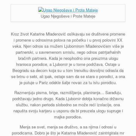
Ugao Njegoševe i Prote Mateje
Kroz život Katarine Mladenović oslikavaju se društvene promene
i promene u odnosima polova na početku i u prvoj polovini XX
veka. Njen odnos sa mužem Ljubomirom Mladenovićem više je
partnerski, u savremenom smislu, nego odnos patrijarhalnih
bračnih partnera. Kada je neophodno ona preuzima ulogu
hranioca porodice, a Ljubomir je u tome podržava. Ostaje u
Beogradu sa decom koja su u tom trenutku dovoljno odrasla da
se brinu o sebi, ali ipak, ostaje sam da se stara o porodici, a ona
je putuje u Pariz odakle šalje novac za tu istu porodicu.
Razmenjuju pisma, brige, razmišljanja, planiranja… Sarađuju,
podržavaju jedno drugo. Kada Ljubomir dobija konačno državnu
službu, nakon perioda slobodno se može reći izolacije, ona
napušta svoju karijeru u usponu da bi preuzela ulogu supruge i
majke porodice.
Menja se svet, menja se društvo, a sa njima i odnosi u
porodicama. Dobro je što je Katarina Mladenović zaintrigirala mr