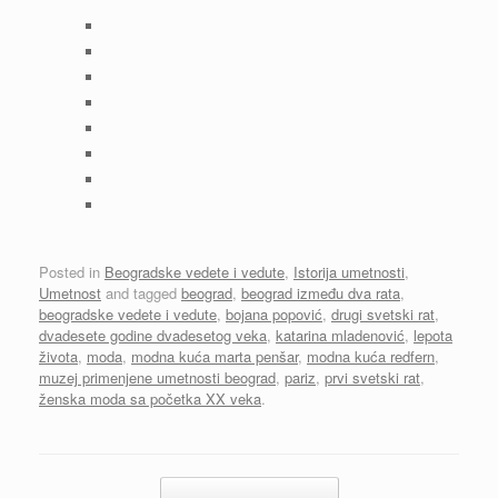
Posted in
Beogradske vedete i vedute
,
Istorija umetnosti
,
Umetnost
and tagged
beograd
,
beograd između dva rata
,
beogradske vedete i vedute
,
bojana popović
,
drugi svetski rat
,
dvadesete godine dvadesetog veka
,
katarina mladenović
,
lepota
života
,
moda
,
modna kuća marta penšar
,
modna kuća redfern
,
muzej primenjene umetnosti beograd
,
pariz
,
prvi svetski rat
,
ženska moda sa početka XX veka
.
Post navigation