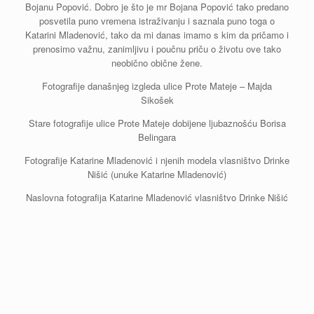
Bojanu Popović. Dobro je što je mr Bojana Popović tako predano
posvetila puno vremena istraživanju i saznala puno toga o
Katarini Mladenović, tako da mi danas imamo s kim da pričamo i
prenosimo važnu, zanimljivu i poučnu priču o životu ove tako
neobično obične žene.
Fotografije današnjeg izgleda ulice Prote Mateje – Majda
Sikošek
Stare fotografije ulice Prote Mateje dobijene ljubaznošću Borisa
Belingara
Fotografije Katarine Mladenović i njenih modela vlasništvo Drinke
Nišić (unuke Katarine Mladenović)
Naslovna fotografija Katarine Mladenović vlasništvo Drinke Nišić