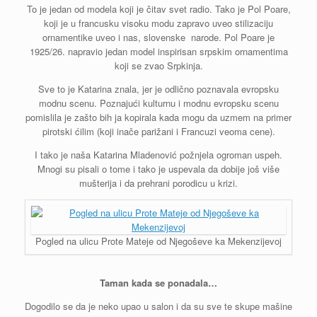
To je jedan od modela koji je čitav svet radio. Tako je Pol Poare,
koji je u francusku visoku modu zapravo uveo stilizaciju
ornamentike uveo i nas, slovenske narode. Pol Poare je
1925/26. napravio jedan model inspirisan srpskim ornamentima
koji se zvao Srpkinja.
Sve to je Katarina znala, jer je odlično poznavala evropsku
modnu scenu. Poznajući kulturnu i modnu evropsku scenu
pomislila je zašto bih ja kopirala kada mogu da uzmem na primer
pirotski ćilim (koji inače parižani i Francuzi veoma cene).
I tako je naša Katarina Mladenović požnjela ogroman uspeh.
Mnogi su pisali o tome i tako je uspevala da dobije još više
mušterija i da prehrani porodicu u krizi.
Pogled na ulicu Prote Mateje od Njegoševe ka Mekenzijevoj
Taman kada se ponadala…
Dogodilo se da je neko upao u salon i da su sve te skupe mašine