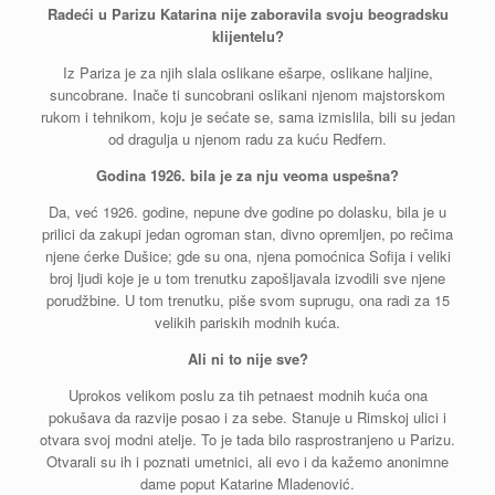
Radeći u Parizu Katarina nije zaboravila svoju beogradsku
klijentelu?
Iz Pariza je za njih slala oslikane ešarpe, oslikane haljine,
suncobrane. Inače ti suncobrani oslikani njenom majstorskom
rukom i tehnikom, koju je sećate se, sama izmislila, bili su jedan
od dragulja u njenom radu za kuću Redfern.
Godina 1926. bila je za nju veoma uspešna?
Da, već 1926. godine, nepune dve godine po dolasku, bila je u
prilici da zakupi jedan ogroman stan, divno opremljen, po rečima
njene ćerke Dušice; gde su ona, njena pomoćnica Sofija i veliki
broj ljudi koje je u tom trenutku zapošljavala izvodili sve njene
porudžbine. U tom trenutku, piše svom suprugu, ona radi za 15
velikih pariskih modnih kuća.
Ali ni to nije sve?
Uprokos velikom poslu za tih petnaest modnih kuća ona
pokušava da razvije posao i za sebe. Stanuje u Rimskoj ulici i
otvara svoj modni atelje. To je tada bilo rasprostranjeno u Parizu.
Otvarali su ih i poznati umetnici, ali evo i da kažemo anonimne
dame poput Katarine Mladenović.