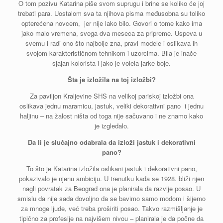
O tom pozivu Katarina piše svom suprugu i brine se koliko će joj
trebati para. Uostalom sva ta njihova pisma međusobna su toliko
opterećena novcem, jer nije lako bilo. Govori o tome kako ima
jako malo vremena, svega dva meseca za pripreme. Uspeva u
svemu i radi ono što najbolje zna, pravi modele i oslikava ih
svojom karakterističnom tehnikom i uzorcima. Bila je inače
sjajan kolorista i jako je volela jarke boje.
Šta je izložila na toj izložbi?
Za paviljon Kraljevine SHS na velikoj pariskoj izložbi ona
oslikava jednu maramicu, jastuk, veliki dekorativni pano i jednu
haljinu – na žalost ništa od toga nije sačuvano i ne znamo kako
je izgledalo.
Da li je slučajno odabrala da izloži jastuk i dekorativni
pano?
To što je Katarina izložila oslikani jastuk i dekorativni pano,
pokazivalo je njenu ambiciju. U trenutku kada se 1928. bliži njen
nagli povratak za Beograd ona je planirala da razvije posao. U
smislu da nije sada dovoljno da se bavimo samo modom i šijemo
za mnoge ljude, već treba proširiti posao. Takvo razmišljanje je
tipično za profesije na najvišem nivou – planirala je da počne da