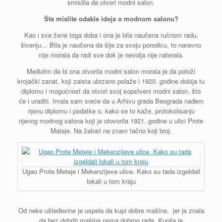
smislila da otvori modni salon.
Šta mislite odakle ideja o modnom salonu?
Kao i sve žene toga doba i ona je bila naučena ručnom radu,
šivenju… Bila je naučena da šije za svoju porodicu, to naravno
nije morala da radi sve dok je nevolja nije naterala.
Međutim da bi ona otvorila modni salon morala je da položi
krojački zanat, koji zaista ubrzano polaže i 1920. godine dobija tu
diplomu i mogućnost da otvori svoj sopstveni modni salon, što
će i uraditi. Imala sam sreće da u Arhivu grada Beograda nađem
njenu diplomu i podatke o, kako se to kaže, protokolisanju
njenog modnog salona koji je otovorila 1921. godine u ulici Prote
Mateje. Na žalost ne znam tačno koji broj.
Ugao Prote Meteje i Mekenzijeve ulice. Kako su tada izgeldali
lokali u tom kraju
Od neke ušteđevine je uspela da kupi dobre mašine, jer je znala
da bez dobrih mašina nema dobrog rada. Kupila je