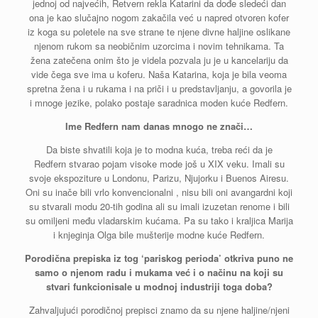
jednoj od najvećih, Retvern rekla Katarini da dođe sledeći dan
ona je kao slučajno nogom zakačila već u napred otvoren kofer
iz koga su poletele na sve strane te njene divne haljine oslikane
njenom rukom sa neobičnim uzorcima i novim tehnikama. Ta
žena zatečena onim što je videla pozvala ju je u kancelariju da
vide čega sve ima u koferu. Naša Katarina, koja je bila veoma
spretna žena i u rukama i na priči i u predstavljanju, a govorila je
i mnoge jezike, polako postaje saradnica moden kuće Redfern.
Ime Redfern nam danas mnogo ne znači…
Da biste shvatili koja je to modna kuća, treba reći da je
Redfern stvarao pojam visoke mode još u XIX veku. Imali su
svoje ekspoziture u Londonu, Parizu, Njujorku i Buenos Airesu.
Oni su inače bili vrlo konvencionalni , nisu bili oni avangardni koji
su stvarali modu 20-tih godina ali su imali izuzetan renome i bili
su omiljeni među vladarskim kućama. Pa su tako i kraljica Marija
i knjeginja Olga bile mušterije modne kuće Redfern.
Porodična prepiska iz tog ‘pariskog perioda’ otkriva puno ne
samo o njenom radu i mukama već i o načinu na koji su
stvari funkcionisale u modnoj industriji toga doba?
Zahvaljujući porodičnoj prepisci znamo da su njene haljine/njeni