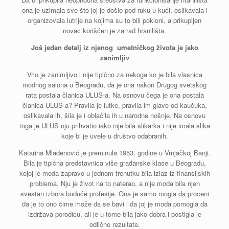
ona je uzimala sve što joj je došlo pod ruku u kući, oslikavala i
organizovala lutrije na kojima su to bili pokloni, a prikupljen
novac korišćen je za rad hranilišta.
Još jedan detalj iz njenog umetničkog života je jako
zanimljiv
Vrlo je zanimljivo i nije tipično za nekoga ko je bila vlasnica
modnog salona u Beogradu, da je ona nakon Drugog svetskog
rata postala članica ULUS-a. Na osnovu čega je ona postala
članica ULUS-a? Pravila je lutke, pravila im glave od kaučuka,
oslikavala ih, šila je i oblačila ih u narodne nošnje. Na osnovu
toga je ULUS nju prihvatio iako nije bila slikarka i nije imala slika
koje bi je uvele u društvo odabranih.
Katarina Mladenović je preminula 1953. godine u Vrnjačkoj Banji.
Bila je tipična predstavnica više građanske klase u Beogradu,
kojoj je moda zapravo u jednom trenutku bila izlaz iz finansijskih
problema. Nju je život na to naterao, a nije moda bila njen
svestan izbora buduće profesije. Ona je samo mogla da proceni
da je to ono čime može da se bavi i da joj je moda pomogla da
izdržava porodicu, ali je u tome bila jako dobra i postigla je
odlične rezultate.