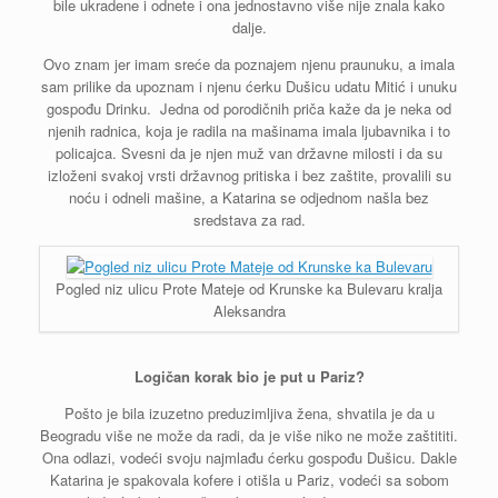
bile ukradene i odnete i ona jednostavno više nije znala kako
dalje.
Ovo znam jer imam sreće da poznajem njenu praunuku, a imala
sam prilike da upoznam i njenu ćerku Dušicu udatu Mitić i unuku
gospođu Drinku. Jedna od porodičnih priča kaže da je neka od
njenih radnica, koja je radila na mašinama imala ljubavnika i to
policajca. Svesni da je njen muž van državne milosti i da su
izloženi svakoj vrsti državnog pritiska i bez zaštite, provalili su
noću i odneli mašine, a Katarina se odjednom našla bez
sredstava za rad.
Pogled niz ulicu Prote Mateje od Krunske ka Bulevaru kralja
Aleksandra
Logičan korak bio je put u Pariz?
Pošto je bila izuzetno preduzimljiva žena, shvatila je da u
Beogradu više ne može da radi, da je više niko ne može zaštititi.
Ona odlazi, vodeći svoju najmlađu ćerku gospođu Dušicu. Dakle
Katarina je spakovala kofere i otišla u Pariz, vodeći sa sobom