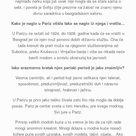
najmlađu ćerku koja još uvek nije mogla da se stara sama o
sebi, i povela je Sofiju (čije prezime na žalost ne znam) njenu
divnu saradnica u beogradskom salonu.
Kako je naglo u Pariz otišla tako se naglo iz njega i vratila…
U Parizu će ostati od 1924. do 1928. godine kada će se vratiti u
Beograd jer će njen muž ponovo dobiti državnu službu. Ona će
tada krenuti da prati muža na njegovim službovanjima od
Subotice, preko Kruševca i Vrnjačke banje i više se nikada neće
baviti modom u smislu okrenutoj ka javnosti.
Iako srazmerno kratak njen pariski period je jako znaimljiv?
Veoma zanimljiv, ali i period koji jasno oslikava njen talenat,
sposobnost, preduzimljivost, preduzetnički duh i naravno
istrajnost, hrabrost i jačinu.
U Parizu je prvo jako teško živela zato što nije mogla da dobije
posao. Pariz je centar sveta u tom trenutku, pre svega modnog.
Svi jure u Pariz.
Princip velikih modnih kuća u to vreme je bio da za njih rade
mnogi anonimni kreatori. Mnogi dolaze u modne kuće noseći
kofere pune svojih uzoraka, svojih modela, tašni, cipela… Ako