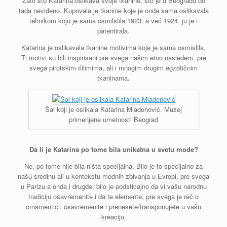
Zato što Katarina oslikava svoje tkanine, što je u Beogradu do
tada neviđeno. Kupovala je tkanine koje je onda sama oslikavala
tehnikom koju je sama osmilslila 1923. a već 1924. ju je i
patentirala.
Katarina je oslikavala tkanine motivima koje je sama osmislila.
Ti motivi su bili inspirisani pre svega našim etno nasleđem, pre
svega pirotskim ćilimima, ali i mnogim drugim egzotičnim
tkaninama.
Šal koji je oslikala Katarina Mladenović. Muzej
primenjene umetnosti Beograd
Da li je Katarina po tome bila unikatna u svetu mode?
Ne, po tome nije bila ništa specijalna. Bilo je to specijalno za
našu sredinu ali u kontekstu modnih zbivanja u Evropi, pre svega
u Parizu a onda i drugde, bilo je podsticajno da vi vašu narodnu
tradiciju osavremenite i da te elemente, pre svega je reč o
ornamentici, osavremenite i prenesete/transponujete u vašu
kreaciju.