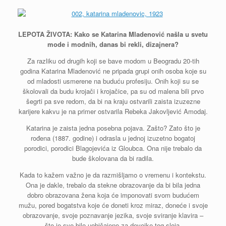
LEPOTA ŽIVOTA: Kako se Katarina Mladenović našla u svetu
mode i modnih, danas bi rekli, dizajnera?
Za razliku od drugih koji se bave modom u Beogradu 20-tih
godina Katarina Mladenović ne pripada grupi onih osoba koje su
od mladosti usmerene na buduću profesiju. Onih koji su se
školovali da budu krojači i krojačice, pa su od malena bili prvo
šegrti pa sve redom, da bi na kraju ostvarili zaista izuzezne
karijere kakvu je na primer ostvarila Rebeka Jakovljević Amodaj.
Katarina je zaista jedna posebna pojava. Zašto? Zato što je
rođena (1887. godine) i odrasla u jednoj izuzetno bogatoj
porodici, porodici Blagojevića iz Gloubca. Ona nije trebalo da
bude školovana da bi radila.
Kada to kažem važno je da razmišljamo o vremenu i kontekstu.
Ona je dakle, trebalo da stekne obrazovanje da bi bila jedna
dobro obrazovana žena koja će imponovati svom budućem
mužu, pored bogatstva koje će doneti kroz miraz, doneće i svoje
obrazovanje, svoje poznavanje jezika, svoje sviranje klavira –
što je sve bilo uobičajeno za devojke tog sloja.