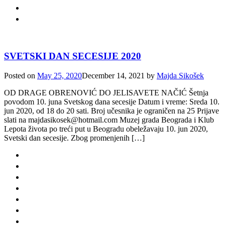
SVETSKI DAN SECESIJE 2020
Posted on
May 25, 2020
December 14, 2021
by
Majda Sikošek
OD DRAGE OBRENOVIĆ DO JELISAVETE NAČIĆ Šetnja
povodom 10. juna Svetskog dana secesije Datum i vreme: Sreda 10.
jun 2020, od 18 do 20 sati. Broj učesnika je ograničen na 25 Prijave
slati na majdasikosek@hotmail.com Muzej grada Beograda i Klub
Lepota života po treći put u Beogradu obeležavaju 10. jun 2020,
Svetski dan secesije. Zbog promenjenih […]