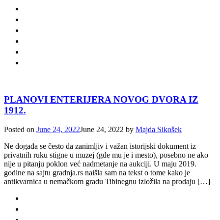
PLANOVI ENTERIJERA NOVOG DVORA IZ
1912.
Posted on
June 24, 2022
June 24, 2022
by
Majda Sikošek
Ne događa se često da zanimljiv i važan istorijski dokument iz
privatnih ruku stigne u muzej (gde mu je i mesto), posebno ne ako
nije u pitanju poklon već nadmetanje na aukciji. U maju 2019.
godine na sajtu gradnja.rs naišla sam na tekst o tome kako je
antikvarnica u nemačkom gradu Tibinegnu izložila na prodaju […]