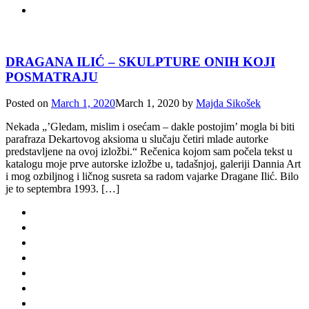
DRAGANA ILIĆ – SKULPTURE ONIH KOJI
POSMATRAJU
Posted on
March 1, 2020
March 1, 2020
by
Majda Sikošek
Nekada „’Gledam, mislim i osećam – dakle postojim’ mogla bi biti
parafraza Dekartovog aksioma u slučaju četiri mlade autorke
predstavljene na ovoj izložbi.“ Rečenica kojom sam počela tekst u
katalogu moje prve autorske izložbe u, tadašnjoj, galeriji Dannia Art
i mog ozbiljnog i ličnog susreta sa radom vajarke Dragane Ilić. Bilo
je to septembra 1993. […]