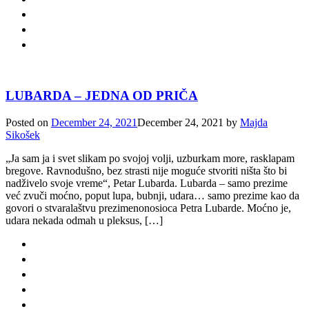
LUBARDA – JEDNA OD PRIČA
Posted on
December 24, 2021
December 24, 2021
by
Majda
Sikošek
„Ja sam ja i svet slikam po svojoj volji, uzburkam more, rasklapam
bregove. Ravnodušno, bez strasti nije moguće stvoriti ništa što bi
nadživelo svoje vreme“, Petar Lubarda. Lubarda – samo prezime
već zvuči moćno, poput lupa, bubnji, udara… samo prezime kao da
govori o stvaralaštvu prezimenonosioca Petra Lubarde. Moćno je,
udara nekada odmah u pleksus, […]