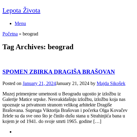
Skip
Lepota Života
to
content
Menu
Početna
»
beograd
Tag Archives:
beograd
SPOMEN ZBIRKA DRAGIŠA BRAŠOVAN
Posted on
January 21, 2024
January 21, 2024
by
Majda Sikošek
Muzej primenjene umetnosti u Beogradu ugostio je izložbu iz
Galerije Matice srpske. Nesvakidašnju izložbu, izložbu koja nas
upoznaje sa privatnom stranom velikog arhitekte Dragiše
Brašovana. Supruga Viktorija Brašovan i poćerka Olga Kovačev
želele su da sve ono što je činilo dušu stana u Strahinjića bana u
kojem je od 1941. do svoje smrti 1965. godine […]