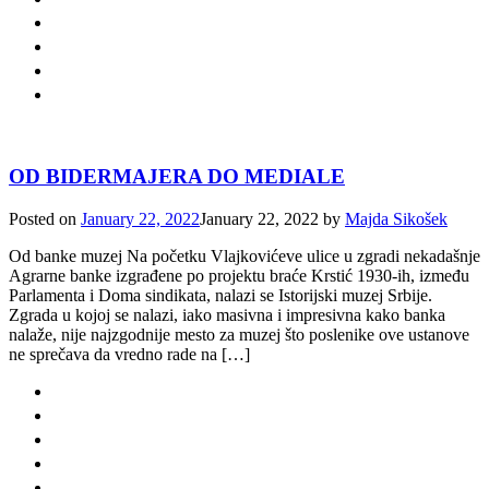
OD BIDERMAJERA DO MEDIALE
Posted on
January 22, 2022
January 22, 2022
by
Majda Sikošek
Od banke muzej Na početku Vlajkovićeve ulice u zgradi nekadašnje
Agrarne banke izgrađene po projektu braće Krstić 1930-ih, između
Parlamenta i Doma sindikata, nalazi se Istorijski muzej Srbije.
Zgrada u kojoj se nalazi, iako masivna i impresivna kako banka
nalaže, nije najzgodnije mesto za muzej što poslenike ove ustanove
ne sprečava da vredno rade na […]