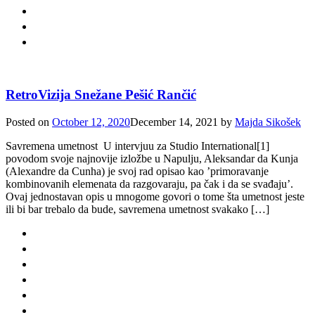
RetroVizija Snežane Pešić Rančić
Posted on
October 12, 2020
December 14, 2021
by
Majda Sikošek
Savremena umetnost U intervjuu za Studio International[1]
povodom svoje najnovije izložbe u Napulju, Aleksandar da Kunja
(Alexandre da Cunha) je svoj rad opisao kao ’primoravanje
kombinovanih elemenata da razgovaraju, pa čak i da se svađaju’.
Ovaj jednostavan opis u mnogome govori o tome šta umetnost jeste
ili bi bar trebalo da bude, savremena umetnost svakako […]