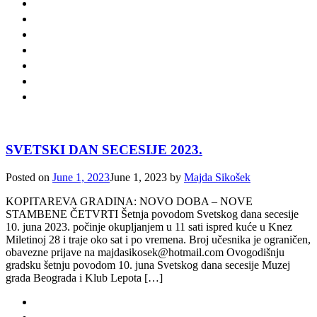
SVETSKI DAN SECESIJE 2023.
Posted on
June 1, 2023
June 1, 2023
by
Majda Sikošek
KOPITAREVA GRADINA: NOVO DOBA – NOVE
STAMBENE ČETVRTI Šetnja povodom Svetskog dana secesije
10. juna 2023. počinje okupljanjem u 11 sati ispred kuće u Knez
Miletinoj 28 i traje oko sat i po vremena. Broj učesnika je ograničen,
obavezne prijave na majdasikosek@hotmail.com Ovogodišnju
gradsku šetnju povodom 10. juna Svetskog dana secesije Muzej
grada Beograda i Klub Lepota […]