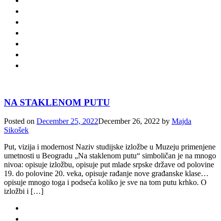
NA STAKLENOM PUTU
Posted on
December 25, 2022
December 26, 2022
by
Majda
Sikošek
Put, vizija i modernost Naziv studijske izložbe u Muzeju primenjene
umetnosti u Beogradu „Na staklenom putu“ simboličan je na mnogo
nivoa: opisuje izložbu, opisuje put mlade srpske države od polovine
19. do polovine 20. veka, opisuje rađanje nove građanske klase…
opisuje mnogo toga i podseća koliko je sve na tom putu krhko. O
izložbi i […]