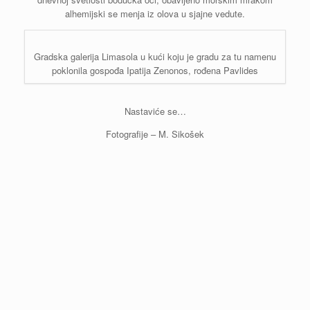
alhemijski se menja iz olova u sjajne vedute.
Gradska galerija Limasola u kući koju je gradu za tu namenu
poklonila gospođa Ipatija Zenonos, rođena Pavlides
Nastaviće se…
Fotografije – M. Sikošek