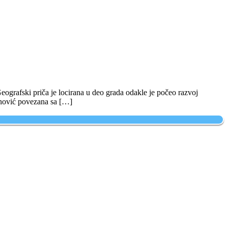
ografski priča je locirana u deo grada odakle je počeo razvoj
enović povezana sa […]