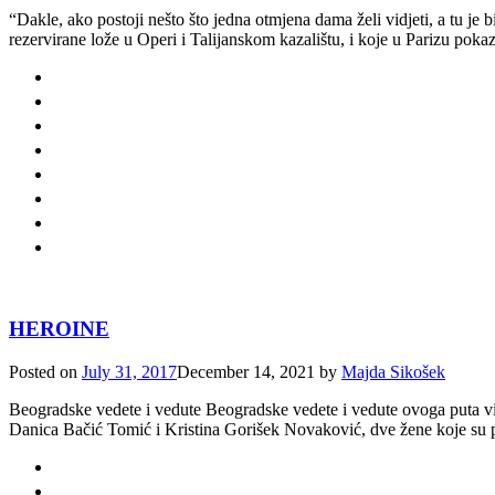
“Dakle, ako postoji nešto što jedna otmjena dama želi vidjeti, a tu je 
rezervirane lože u Operi i Talijanskom kazalištu, i koje u Parizu poka
HEROINE
Posted on
July 31, 2017
December 14, 2021
by
Majda Sikošek
Beogradske vedete i vedute Beogradske vedete i vedute ovoga puta vi
Danica Bačić Tomić i Kristina Gorišek Novaković, dve žene koje su pr