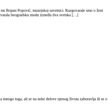
e mr Bojani Popović, muzejskoj savetnici. Razgovarale smo o ženi
e stvarala beogradsku modu između dva svetska […]
a mnogo toga, ali se na neke delove njenog života zaboravlja ili se o