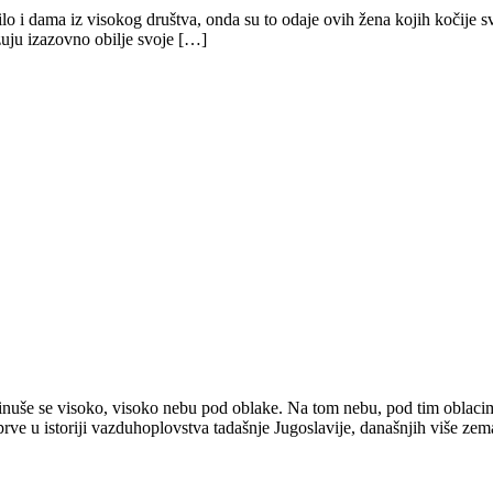
bilo i dama iz visokog društva, onda su to odaje ovih žena kojih kočije s
zuju izazovno obilje svoje […]
nuše se visoko, visoko nebu pod oblake. Na tom nebu, pod tim oblacim
ve u istoriji vazduhoplovstva tadašnje Jugoslavije, današnjih više zema