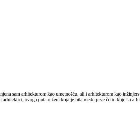
njena sam arhitekturom kao umetnošću, ali i arhitekturom kao inžinjers
 arhitektici, ovoga puta o ženi koja je bila među prve četiri koje su arh