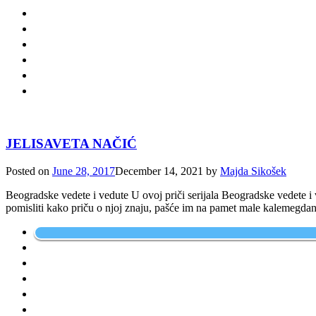
JELISAVETA NAČIĆ
Posted on
June 28, 2017
December 14, 2021
by
Majda Sikošek
Beogradske vedete i vedute U ovoj priči serijala Beogradske vedete i
pomisliti kako priču o njoj znaju, pašće im na pamet male kalemegdan