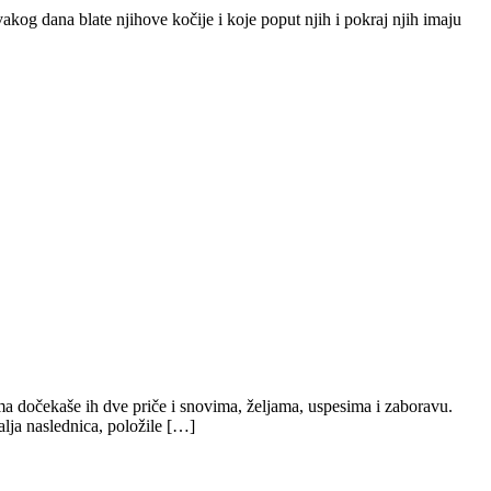
vakog dana blate njihove kočije i koje poput njih i pokraj njih imaju
a dočekaše ih dve priče i snovima, željama, uspesima i zaboravu.
lja naslednica, položile […]