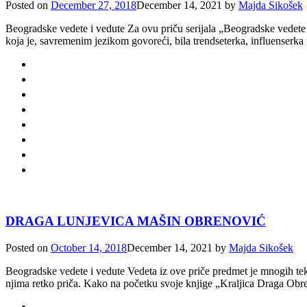
Posted on
December 27, 2018
December 14, 2021
by
Majda Sikošek
Beogradske vedete i vedute Za ovu priču serijala „Beogradske vedete
koja je, savremenim jezikom govoreći, bila trendseterka, influenserk
DRAGA LUNJEVICA MAŠIN OBRENOVIĆ
Posted on
October 14, 2018
December 14, 2021
by
Majda Sikošek
Beogradske vedete i vedute Vedeta iz ove priče predmet je mnogih teks
njima retko priča. Kako na početku svoje knjige „Kraljica Draga Obr