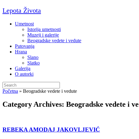
Skip
Lepota Života
to
content
Umetnost
Istorija umetnosti
Muzeji i galerije
Beogradske vedete i vedute
Putovanja
Hrana
Slano
Slatko
Galerija
O autorki
Search
for:
Početna
»
Beogradske vedete i vedute
Category Archives:
Beogradske vedete i v
REBEKA AMODAJ JAKOVLJEVIĆ