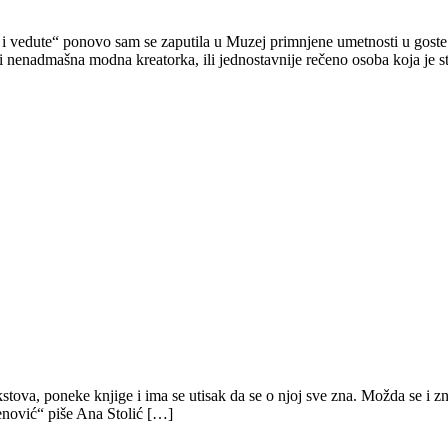
 i vedute“ ponovo sam se zaputila u Muzej primnjene umetnosti u gost
a i nenadmašna modna kreatorka, ili jednostavnije rečeno osoba koja j
tova, poneke knjige i ima se utisak da se o njoj sve zna. Možda se i zn
enović“ piše Ana Stolić […]