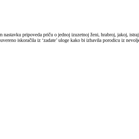
astavku pripoveda priču o jednoj izuzetnoj ženi, hrabroj, jakoj, istrajn
vereno iskoračila iz ‘zadate’ uloge kako bi izbavila porodicu iz nevol