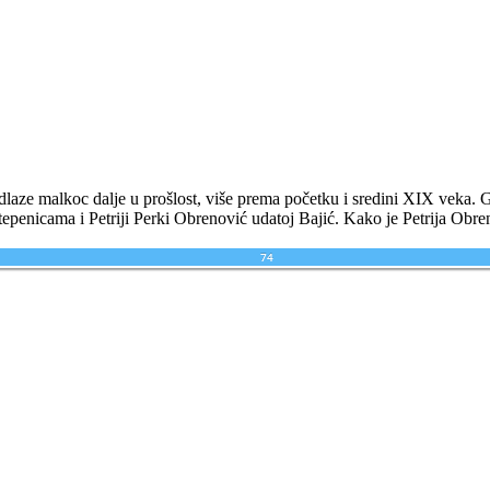
aze malkoc dalje u prošlost, više prema početku i sredini XIX veka. Ge
epenicama i Petriji Perki Obrenović udatoj Bajić. Kako je Petrija Obr
74