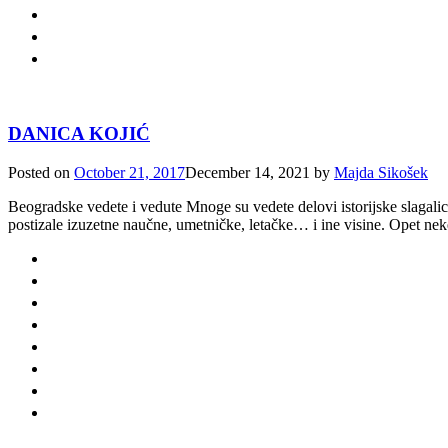
DANICA KOJIĆ
Posted on
October 21, 2017
December 14, 2021
by
Majda Sikošek
Beogradske vedete i vedute Mnoge su vedete delovi istorijske slagal
postizale izuzetne naučne, umetničke, letačke… i ine visine. Opet neke