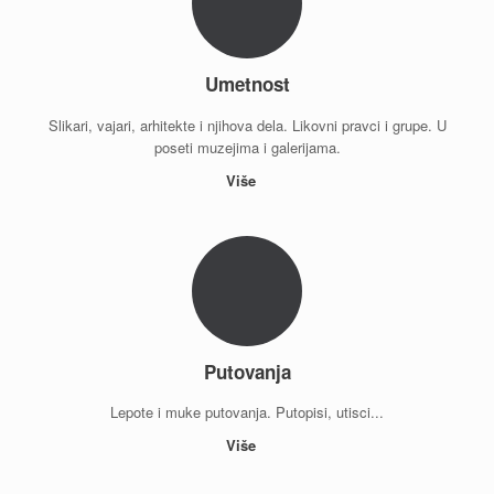
Umetnost
Slikari, vajari, arhitekte i njihova dela. Likovni pravci i grupe. U
poseti muzejima i galerijama.
Više
Putovanja
Lepote i muke putovanja. Putopisi, utisci...
Više