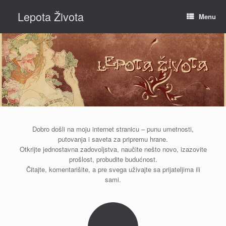
Skip
Lepota Života
to
Menu
content
Dobro došli na moju internet stranicu – punu umetnosti,
putovanja i saveta za pripremu hrane.
Otkrijte jednostavna zadovoljstva, naučite nešto novo, izazovite
prošlost, probudite budućnost.
Čitajte, komentarišite, a pre svega uživajte sa prijateljima ili
sami.