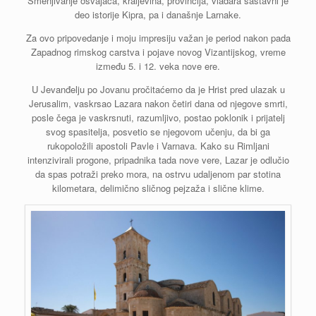
Smenjivanje osvajača, kraljevina, provincija, vladara sastavni je
deo istorije Kipra, pa i današnje Larnake.
Za ovo pripovedanje i moju impresiju važan je period nakon pada
Zapadnog rimskog carstva i pojave novog Vizantijskog, vreme
između 5. i 12. veka nove ere.
U Jevanđelju po Jovanu pročitaćemo da je Hrist pred ulazak u
Jerusalim, vaskrsao Lazara nakon četiri dana od njegove smrti,
posle čega je vaskrsnuti, razumljivo, postao poklonik i prijatelj
svog spasitelja, posvetio se njegovom učenju, da bi ga
rukopoložili apostoli Pavle i Varnava. Kako su Rimljani
intenzivirali progone, pripadnika tada nove vere, Lazar je odlučio
da spas potraži preko mora, na ostrvu udaljenom par stotina
kilometara, delimično sličnog pejzaža i slične klime.