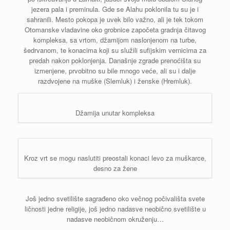
jezera pala i preminula. Gde se Alahu poklonila tu su je i
sahranili. Mesto pokopa je uvek bilo važno, ali je tek tokom
Otomanske vladavine oko grobnice započeta gradnja čitavog
kompleksa, sa vrtom, džamijom naslonjenom na turbe,
šedrvanom, te konacima koji su služili sufijskim vernicima za
predah nakon poklonjenja. Današnje zgrade prenoćišta su
izmenjene, prvobitno su bile mnogo veće, ali su i dalje
razdvojene na muške (Slemluk) i ženske (Hremluk).
Džamija unutar kompleksa
Kroz vrt se mogu naslutiti preostali konaci levo za muškarce,
desno za žene
Još jedno svetilište sagrađeno oko večnog počivališta svete
ličnosti jedne religije, još jedno nadasve neobično svetilište u
nadasve neobičnom okruženju…