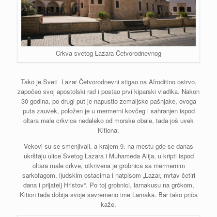
Crkva svetog Lazara Četvorodnevnog
Tako je Sveti Lazar Četvorodnevni stigao na Afroditino ostrvo,
započeo svoj apostolski rad i postao prvi kiparski vladika. Nakon
30 godina, po drugi put je napustio zemaljske pašnjake, ovoga
puta zauvek, položen je u mermerni kovčeg i sahranjen ispod
oltara male crkvice nedaleko od morske obale, tada još uvek
Kitiona.
Vekovi su se smenjivali, a krajem 9. na mestu gde se danas
ukrštaju ulice Svetog Lazara i Muhameda Alija, u kripti ispod
oltara male crkve, otkrivena je grobnica sa mermernim
sarkofagom, ljudskim ostacima i natpisom „Lazar, mrtav četiri
dana i prijatelj Hristov“. Po toj grobnici, larnakusu na grčkom,
Kition tada dobija svoje savremeno ime Larnaka. Bar tako priča
kaže.