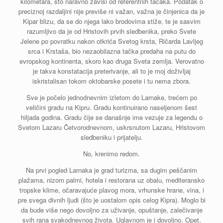
kilometara, što naravno zavisi od referentnih tačaka. Podatak o
preciznoj razdaljini nije previše ni važan, važna je činjenica da je
Kipar blizu, da se do njega lako brodovima stiže, te je sasvim
razumljivo da je od Hristovih prvih sledbenika, preko Svete
Jelene po povratku nakon otkrića Svetog krsta, Ričarda Lavljeg
srca i Krstaša, bio nezaobilazna tačka predaha na putu do
evropskog kontinenta, skoro kao druga Sveta zemlja. Verovatno
je takva konstatacija preterivanje, ali to je moj doživljaj
iskristalisan tokom oktobarske posete i tu nema zbora.
Sve je počelo jednodnevnim izletom do Larnake, trećem po
veličini gradu na Kipru. Gradu kontinuirano naseljenom šest
hiljada godina. Gradu čije se današnje ime vezuje za legendu o
Svetom Lazaru Četvorodnevnom, uskrsnutom Lazaru, Hristovom
sledbeniku i prijatelju.
No, krenimo redom.
Na prvi pogled Larnaka je grad turizma, sa dugim peščanim
plažama, nizom palmi, hotela i restorana uz obalu, mediteransko
tropske klime, očaravajuće plavog mora, vrhunske hrane, vina, i
pre svega divnih ljudi (što je uostalom opis celog Kipra). Moglo bi
da bude više nego dovoljno za uživanje, opuštanje, zalečivanje
svih rana svakodnevnog života. Uglavnom je i dovoljno. Opet,