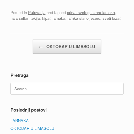
Posted in
Putovanja
and tagged
crkva svetog lazara larnaka
,
hala sultan tekija
,
kipar
,
larnaka
,
larnka slano jezero
,
sveti lazar
.
Post navigation
←
OKTOBAR U LIMASOLU
Pretraga
Search
for:
Poslednji postovi
LARNAKA
OKTOBAR U LIMASOLU