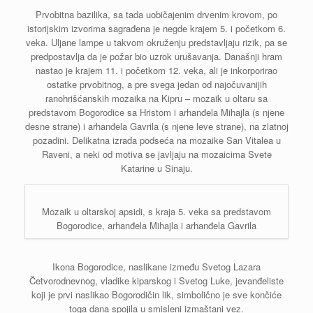
Prvobitna bazilika, sa tada uobičajenim drvenim krovom, po
istorijskim izvorima sagrađena je negde krajem 5. i početkom 6.
veka. Uljane lampe u takvom okruženju predstavljaju rizik, pa se
predpostavlja da je požar bio uzrok urušavanja. Današnji hram
nastao je krajem 11. i početkom 12. veka, ali je inkorporirao
ostatke prvobitnog, a pre svega jedan od najočuvanijih
ranohrišćanskih mozaika na Kipru – mozaik u oltaru sa
predstavom Bogorodice sa Hristom i arhanđela Mihajla (s njene
desne strane) i arhanđela Gavrila (s njene leve strane), na zlatnoj
pozadini. Delikatna izrada podseća na mozaike San Vitalea u
Raveni, a neki od motiva se javljaju na mozaicima Svete
Katarine u Sinaju.
Mozaik u oltarskoj apsidi, s kraja 5. veka sa predstavom
Bogorodice, arhanđela Mihajla i arhanđela Gavrila
Ikona Bogorodice, naslikane između Svetog Lazara
Četvorodnevnog, vladike kiparskog i Svetog Luke, jevanđeliste
koji je prvi naslikao Bogorodičin lik, simbolično je sve končiće
toga dana spojila u smisleni izmaštani vez.