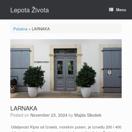
Skip
Lepota Života
to
Menu
content
Početna
»
LARNAKA
LARNAKA
Posted on
November 23, 2024
by
Majda Sikošek
Udaljenost Kipra od Izraela, morskim putem, je između 200 i 400