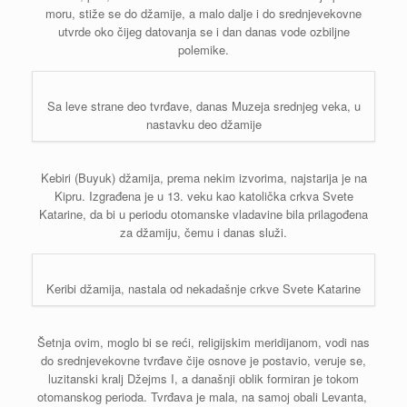
moru, stiže se do džamije, a malo dalje i do srednjevekovne
utvrde oko čijeg datovanja se i dan danas vode ozbiljne
polemike.
Sa leve strane deo tvrđave, danas Muzeja srednjeg veka, u
nastavku deo džamije
Kebiri (Buyuk) džamija, prema nekim izvorima, najstarija je na
Kipru. Izgrađena je u 13. veku kao katolička crkva Svete
Katarine, da bi u periodu otomanske vladavine bila prilagođena
za džamiju, čemu i danas služi.
Keribi džamija, nastala od nekadašnje crkve Svete Katarine
Šetnja ovim, moglo bi se reći, religijskim meridijanom, vodi nas
do srednjevekovne tvrđave čije osnove je postavio, veruje se,
luzitanski kralj Džejms I, a današnji oblik formiran je tokom
otomanskog perioda. Tvrđava je mala, na samoj obali Levanta,