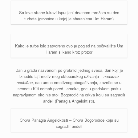
Sa leve strane lukovi ispunjeni drvenom mrežom su deo
turbeta (grobnice u kojoj je sharanjena Um Haram)
Kako je turbe bilo zatvoreno ovo je pogled na počivalište Um
Haram slikano kroz prozor
Dan u gradu nazvanom po grobnici jednog sveca, dan koji je
iznedrio lajt motiv mog oktobarskog uživanja –
nadasve
neobično
, dan umno emotivnog obogaćivanja, završio se u
seocetu Kiti odmah pored Larnake, gde u gradskom parku
napravljenom oko nje stoji Bogorodičina crkva koju su sagradili
anđeli (Panagia Angeloktisti).
Crkva Panagia Angeloktisti – Crkva Bogorodice koju su
sagradili anđeli