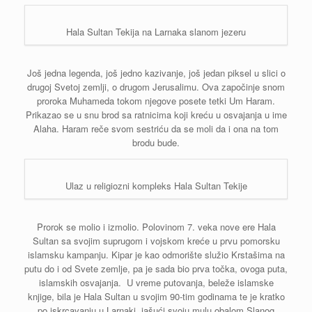
Hala Sultan Tekija na Larnaka slanom jezeru
Još jedna legenda, još jedno kazivanje, još jedan piksel u slici o
drugoj Svetoj zemlji, o drugom Jerusalimu. Ova započinje snom
proroka Muhameda tokom njegove posete tetki Um Haram.
Prikazao se u snu brod sa ratnicima koji kreću u osvajanja u ime
Alaha. Haram reče svom sestriću da se moli da i ona na tom
brodu bude.
Ulaz u religiozni kompleks Hala Sultan Tekije
Prorok se molio i izmolio. Polovinom 7. veka nove ere Hala
Sultan sa svojim suprugom i vojskom kreće u prvu pomorsku
islamsku kampanju. Kipar je kao odmorište služio Krstašima na
putu do i od Svete zemlje, pa je sada bio prva točka, ovoga puta,
islamskih osvajanja. U vreme putovanja, beleže islamske
knjige, bila je Hala Sultan u svojim 90-tim godinama te je kratko
po iskrcavanju u Larnaki, jašući svoju mulu obalom Slanog