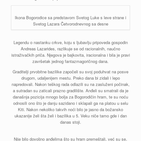
Ikona Bogorodice sa predstavom Svetog Luke s leve strane i
Svetog Lazara Četvorodnevnog sa desne
Legendu o nastanku crkve, koju s ljubavlju pripoveda gospodin
Andreas Lazarides, razlikuje se od racionalnih, naučno
istraživačkih priča. Njegova je bajkovita, iracionalna i bila je pravi
završetak jednog fantazmagoričnog dana.
Graditelji prvobitne bazilike započeli su svoj poduhvat na posve
drugom, udaljenijem mestu. Preko dana bi zidali i lepo
napredovali. Nakon teškog rada odlazili su na zasluženi počinak,
a sutradan su zaticali prazno gradilište. Anđeli su smatrali da je
današnja pozicija mnogo bolja za Bogorodičin hram, te su noću
odnosili ono što je danju sazidano i sklapali ga na platou u selu
Kiti. Nakon nekoliko takvih noći bilo je jasno da božansko
ukazanije želi šta želi i bazilika u 5. Veku niče tamo gde i dan
danas stoji.
Nije bilo dovoljno anđelima što su hram premeštali, već su se,