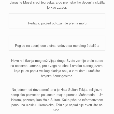
danas je Muzej srednjeg veka, a do pre nekoliko decenija služila
je kao zatvor.
Tvrđava, pogled od džamije prema moru
Pogled na zadnji deo zidina tvrđave sa morskog šetališta
Nove niti tkanja mog doživljaja druge Svete zemlje prele su se
na obodima Larnake, pre svega na obali Larnaka slanog jezera,
koje je leti poput velikog pladnja soli, a zimi dom i utočište
brojnim flamingosima.
Na jednom od rtova smeštena je Hala Sultan Tekija, religiozni
kompleks posvećen polusestri majke proroka Muhameda – Um
Haram, poznatoj kao Hala Sultan. Kako piše na informativnom
panou na ulasku u kompleks, Tekija je najvažnije svetilište na
Kipru.