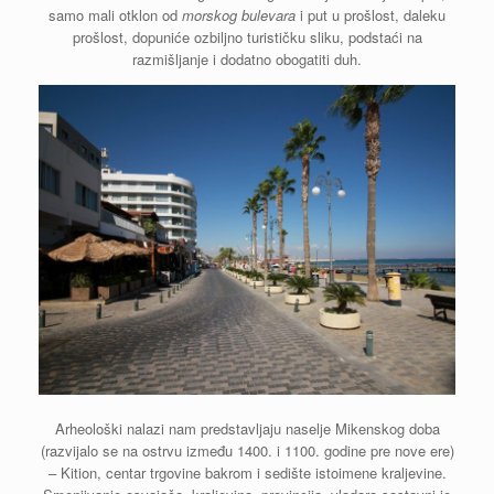
samo mali otklon od
morskog bulevara
i put u prošlost, daleku
prošlost, dopuniće ozbiljno turističku sliku, podstaći na
razmišljanje i dodatno obogatiti duh.
Arheološki nalazi nam predstavljaju naselje Mikenskog doba
(razvijalo se na ostrvu između 1400. i 1100. godine pre nove ere)
– Kition, centar trgovine bakrom i sedište istoimene kraljevine.