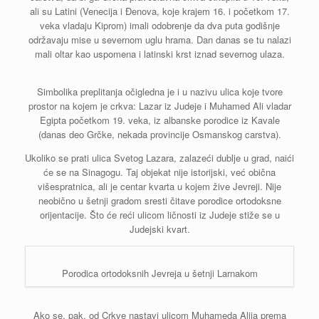
ali su Latini (Venecija i Đenova, koje krajem 16. i početkom 17.
veka vladaju Kiprom) imali odobrenje da dva puta godišnje
održavaju mise u severnom uglu hrama. Dan danas se tu nalazi
mali oltar kao uspomena i latinski krst iznad severnog ulaza.
Simbolika preplitanja očigledna je i u nazivu ulica koje tvore
prostor na kojem je crkva: Lazar iz Judeje i Muhamed Ali vladar
Egipta početkom 19. veka, iz albanske porodice iz Kavale
(danas deo Grčke, nekada provincije Osmanskog carstva).
Ukoliko se prati ulica Svetog Lazara, zalazeći dublje u grad, naići
će se na Sinagogu. Taj objekat nije istorijski, već obična
višespratnica, ali je centar kvarta u kojem žive Jevreji. Nije
neobično u šetnji gradom sresti čitave porodice ortodoksne
orijentacije. Što će reći ulicom ličnosti iz Judeje stiže se u
Judejski kvart.
Porodica ortodoksnih Jevreja u šetnji Larnakom
Ako se, pak, od Crkve nastavi ulicom Muhameda Alija prema