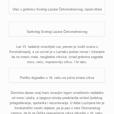
Ulaz u grobnicu Svetog Lazara Četvorodnevnog, ispod oltara
Sarkofag Svetog Lazara Četvorodnevnog
Lav VI, tadašnji vizantijski car, preneo je mošti sveca u
Konstatinopolj, a za uzvrat je u Larnaku poslao novac i inženjere
da na mestu male, neugledne crkvice, iznad grobnice sagrade
novu, veću, impresivniju crkvu. I bi tako.
Portiko dograđen u 18. veku sa južne strane crkve
Dominira danas ovaj hram omanjim trgom smeštenim nedaleko
od mora i plaža, a njegova istorija predstavlja simbol ljudskog
prilagođavanja, opstanka i razumevanja. U doba Luzinjana bio je
rimokatolički verski objekat, pa je pao u ruke Otomanskog
carstva, da bi ga Grčka pravoslavna crkva otkupila u 16. veku,