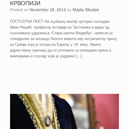
КРВОПИЈИ
Posted on
November 28, 2016
by
Majda Sikošek
ГОСТУЈУЋИ ПОСТ На љубазну молбу ауторке господин
Иван Нешић, професор историје из Трстеника и један од
суоснивача удружења “Стара школа Медвеђа”, написао је
специјално за читаоце Лепоте живота ову интригантну причу
из Србије која је потресла Европу у 18. веку. Имате
јединствену прилику да се упознате са почецима прича о
вампирима и случају који је уздрмао […]