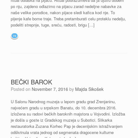
ritual odlaska na pijacu. Ritual podrazumeva da ja ujutru dođem
po nju, zajdeno odlazimo na pijacu zarad nedeljne nabavke za
naše velike porodice, nakon pijace sledi kafica kod nje. To
pijenje kafe bome traje. Treba pretamburati celu proteklu nedelju,
podeliti strepnje, tuge, sreću, radosti, brigu […]
78
BEČKI BAROK
Posted on
November 7, 2016
by
Majda Sikošek
U Salonu Narodnog muzeja u lepom gradu grad Zrenjaninu,
najvećem gradu u srpskom Banatu, do 10. decembra 2016.
izložena su radovi bečkih baroknih majstora u Vojvodini. Izložba
je došla u goste iz Gradskog muzeja u Subotici. Slikarka
restauratorka Zuzana Korhec Pap je decenijskim istraživanjem
odškrinula vrata jednog od segmenata dragocene kulturne