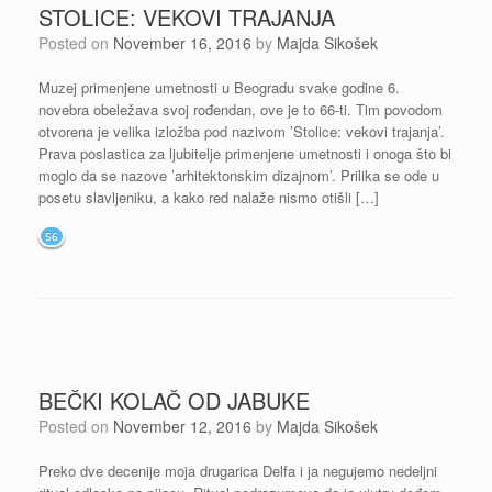
STOLICE: VEKOVI TRAJANJA
Posted on
November 16, 2016
by
Majda Sikošek
Muzej primenjene umetnosti u Beogradu svake godine 6.
novebra obeležava svoj rođendan, ove je to 66-ti. Tim povodom
otvorena je velika izložba pod nazivom ’Stolice: vekovi trajanja’.
Prava poslastica za ljubitelje primenjene umetnosti i onoga što bi
moglo da se nazove ’arhitektonskim dizajnom’. Prilika se ode u
posetu slavljeniku, a kako red nalaže nismo otišli […]
56
BEČKI KOLAČ OD JABUKE
Posted on
November 12, 2016
by
Majda Sikošek
Preko dve decenije moja drugarica Delfa i ja negujemo nedeljni