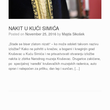
NAKIT U KUĆI SIMIĆA
Posted on
November 25, 2016
by
Majda Sikošek
„Stade se biser zlatom nizati“ – ko može odoleti takvom nazivu
izložbe? Kako ne pohrliti u knežev, a bogami i kneginjin grad
Kruševac u Kuću Simića i ne prisustvovati otvaranju izložbe
nakita iz zbirke Narodnog muzeja Kruševac. Drugarice zakićene,
po specijalnoj ‘naredbi’ kruševačkih muzejskih radenica, auto
opran i nalepoćen za priliku, dan lep i sunčan, […]