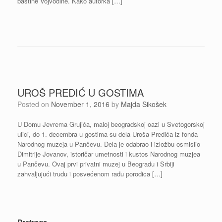
baštine Vojvodine. Kako autorka […]
UROŠ PREDIĆ U GOSTIMA
Posted on
November 1, 2016
by
Majda Sikošek
U Domu Jevrema Grujića, maloj beogradskoj oazi u Svetogorskoj
ulici, do 1. decembra u gostima su dela Uroša Predića iz fonda
Narodnog muzeja u Pančevu. Dela je odabrao i izložbu osmislio
Dimitrije Jovanov, istoričar umetnosti i kustos Narodnog muzjea
u Pančevu. Ovaj prvi privatni muzej u Beogradu i Srbiji
zahvaljujući trudu i posvećenom radu porodica […]