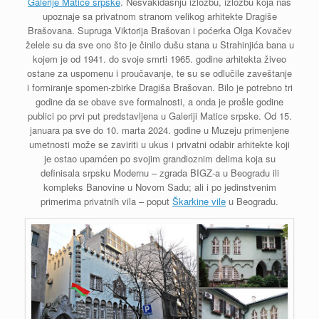
Galerije Matice srpske
. Nesvakidašnju izložbu, izložbu koja nas
upoznaje sa privatnom stranom velikog arhitekte Dragiše
Brašovana. Supruga Viktorija Brašovan i poćerka Olga Kovačev
želele su da sve ono što je činilo dušu stana u Strahinjića bana u
kojem je od 1941. do svoje smrti 1965. godine arhitekta živeo
ostane za uspomenu i proučavanje, te su se odlučile zaveštanje
i formiranje spomen-zbirke Dragiša Brašovan. Bilo je potrebno tri
godine da se obave sve formalnosti, a onda je prošle godine
publici po prvi put predstavljena u Galeriji Matice srpske. Od 15.
januara pa sve do 10. marta 2024. godine u Muzeju primenjene
umetnosti može se zaviriti u ukus i privatni odabir arhitekte koji
je ostao upamćen po svojim grandioznim delima koja su
definisala srpsku Modernu – zgrada BIGZ-a u Beogradu ili
kompleks Banovine u Novom Sadu; ali i po jedinstvenim
primerima privatnih vila – poput
Škarkine vile
u Beogradu.