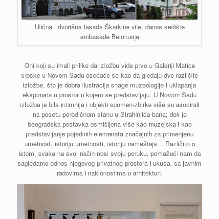
Ulična i dvorišna fasada Škarkine vile, danas sedište
ambasade Belorusije
Oni koji su imali prilike da izložbu vide prvo u Galeriji Matice
srpske u Novom Sadu osećaće se kao da gledaju dve različite
izložbe, što je dobra ilustracija snage muzeologije i uklapanja
eksponata u prostor u kojem se predstavljaju. U Novom Sadu
izložba je bila intimnija i objekti spomen-zbirke više su asocirali
na posetu porodičnom stanu u Strahinjića bana; dok je
beogradska postavka osmišljena više kao muzejska i kao
predstavljanje pojedinih elemenata značajnih za primenjenu
umetnost, istoriju umetnosti, istoriju nameštaja… Različito o
istom, svaka na svoj način nosi svoju poruku, pomažući nam da
sagledamo odnos njegovog privatnog prostora i ukusa, sa javnim
radovima i naklonostima u arhitekturi.