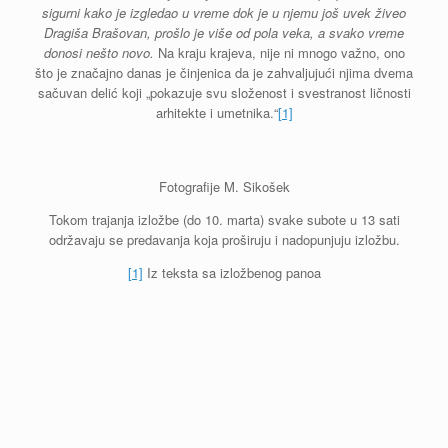
sigurni kako je izgledao u vreme dok je u njemu još uvek živeo
Dragiša Brašovan, prošlo je više od pola veka, a svako vreme
donosi nešto novo.
Na kraju krajeva, nije ni mnogo važno, ono
što je značajno danas je činjenica da je zahvaljujući njima dvema
sačuvan delić koji „pokazuje svu složenost i svestranost ličnosti
arhitekte i umetnika.“
[1]
Fotografije M. Sikošek
Tokom trajanja izložbe (do 10. marta) svake subote u 13 sati
održavaju se predavanja koja proširuju i nadopunjuju izložbu.
[1]
Iz teksta sa izložbenog panoa