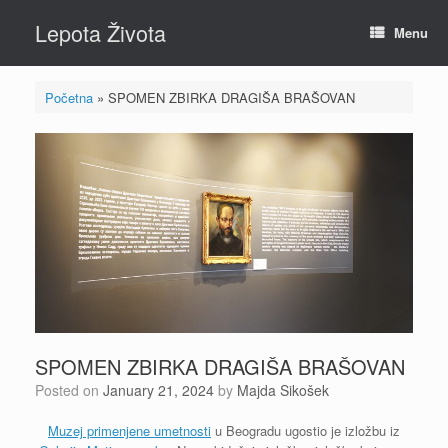
Skip
Lepota Života
to
Menu
content
Početna
»
SPOMEN ZBIRKA DRAGIŠA BRAŠOVAN
SPOMEN ZBIRKA DRAGIŠA BRAŠOVAN
Posted on
January 21, 2024
by
Majda Sikošek
Muzej primenjene umetnosti
u Beogradu ugostio je izložbu iz