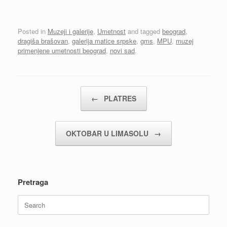
Posted in
Muzeji i galerije
,
Umetnost
and tagged
beograd
,
dragiša brašovan
,
galerija matice srpske
,
gms
,
MPU
,
muzej
primenjene umetnosti beograd
,
novi sad
.
Post navigation
←
PLATRES
OKTOBAR U LIMASOLU
→
Pretraga
Search
for: