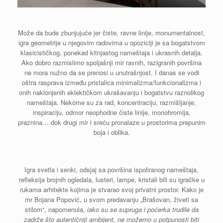
Može da bude zbunjujuće jer čiste, ravne linije, monumentalnost,
igra geometrije u njegovim radovima u opoziciji je sa bogatstvom
klasicističkog, ponekad kitnjastog nameštaja i ukrasnih detalja.
Ako dobro razmislimo spoljašnji mir ravnih, razigranih površina
ne mora nužno da se prenosi u unutrašnjost. I danas se vodi
oštra rasprava između pristalica minimalizma/funkcionalizma i
onih naklonjenih eklektičkom ukrašavanju i bogatstvu raznolikog
nameštaja. Nekome su za rad, koncentraciju, razmišljanje,
inspiraciju, odmor neophodne čiste linije, monohromija,
praznina… dok drugi mir i sreću pronalaze u prostorima prepunim
boja i oblika.
Igra svetla i senki, odsjaj sa površina ispoliranog nameštaja,
refleksija brojnih ogledala, lusteri, lampe, kristali bili su igračke u
rukama arhitekte kojima je stvarao svoj privatni prostor. Kako je
mr Bojana Popović, u svom predavanju „Brašovan, živeti sa
stilom“, napomenula,
iako su se supruga i poćerka trudile da
zadrže što autentičniji ambijent, ne možemo u potpunosti biti