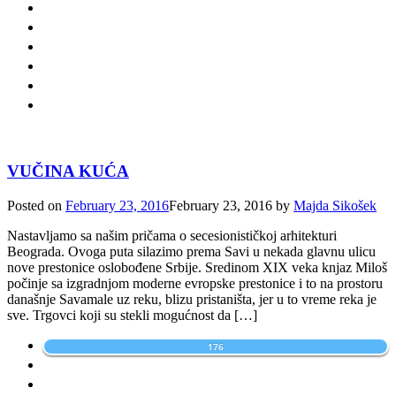
VUČINA KUĆA
Posted on
February 23, 2016
February 23, 2016
by
Majda Sikošek
Nastavljamo sa našim pričama o secesionističkoj arhitekturi
Beograda. Ovoga puta silazimo prema Savi u nekada glavnu ulicu
nove prestonice oslobođene Srbije. Sredinom XIX veka knjaz Miloš
počinje sa izgradnjom moderne evropske prestonice i to na prostoru
današnje Savamale uz reku, blizu pristaništa, jer u to vreme reka je
sve. Trgovci koji su stekli mogućnost da […]
176