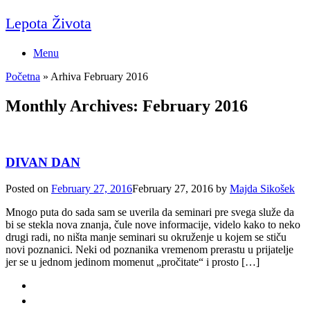
Skip
Lepota Života
to
content
Menu
Početna
»
Arhiva February 2016
Monthly Archives:
February 2016
DIVAN DAN
Posted on
February 27, 2016
February 27, 2016
by
Majda Sikošek
Mnogo puta do sada sam se uverila da seminari pre svega služe da
bi se stekla nova znanja, čule nove informacije, videlo kako to neko
drugi radi, no ništa manje seminari su okruženje u kojem se stiču
novi poznanici. Neki od poznanika vremenom prerastu u prijatelje
jer se u jednom jedinom momenut „pročitate“ i prosto […]