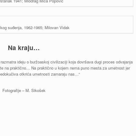
 Ustanak 1941; Miodrag Mića Popović
ikog suđenja, 1962-1965; Milovan Vidak
Na kraju…
 razmatra ideju o buržoaskoj civilizaciji koja dovršava dugi proces odvajanja
ežište na praktično… Na praktično u kojem nema puno mesta za umetnost jer
nedokučiva otkrića umetnosti zamaraju nas…“
Fotografije – M. Sikošek