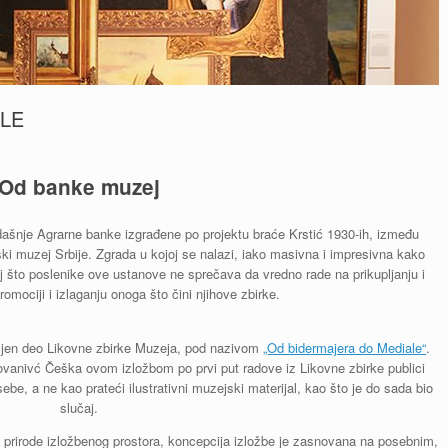
LE
Od banke muzej
dašnje Agrarne banke izgrađene po projektu braće Krstić 1930-ih, između
ski muzej Srbije. Zgrada u kojoj se nalazi, iako masivna i impresivna kako
 što poslenike ove ustanove ne sprečava da vredno rade na prikupljanju i
 promociji i izlaganju onoga što čini njihove zbirke.
vljen deo Likovne zbirke Muzeja, pod nazivom
„Od bidermajera do Mediale“
.
ovanivć Češka ovom izložbom po prvi put radove iz Likovne zbirke publici
sebe, a ne kao prateći ilustrativni muzejski materijal, kao što je do sada bio
slučaj.
g prirode izložbenog prostora, koncepcija izložbe je zasnovana na posebnim,