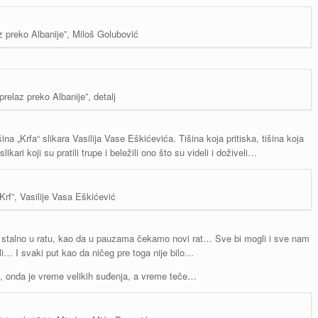
z preko Albanije”, Miloš Golubović
“prelaz preko Albanije”, detalj
na „Krfa“ slikara Vasilija Vase Eškićevića. Tišina koja pritiska, tišina koja
ikari koji su pratili trupe i beležili ono što su videli i doživeli…
“Krf”, Vasilije Vasa Eškićević
 stalno u ratu, kao da u pauzama čekamo novi rat… Sve bi mogli i sve nam
li… I svaki put kao da ničeg pre toga nije bilo…
a, onda je vreme velikih suđenja, a vreme teče…