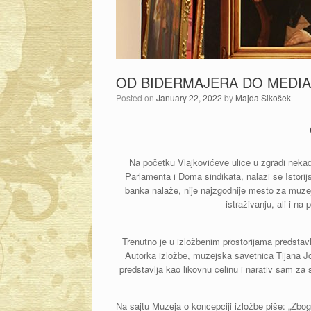
OD BIDERMAJERA DO MEDIA
Posted on
January 22, 2022
by
Majda Sikošek
Na početku Vlajkovićeve ulice u zgradi neka
Parlamenta i Doma sindikata, nalazi se Istorij
banka nalaže, nije najzgodnije mesto za muzej
istraživanju, ali i na
Trenutno je u izložbenim prostorijama predsta
Autorka izložbe, muzejska savetnica Tijana J
predstavlja kao likovnu celinu i narativ sam za 
Na sajtu Muzeja o koncepciji izložbe piše: „Zbo