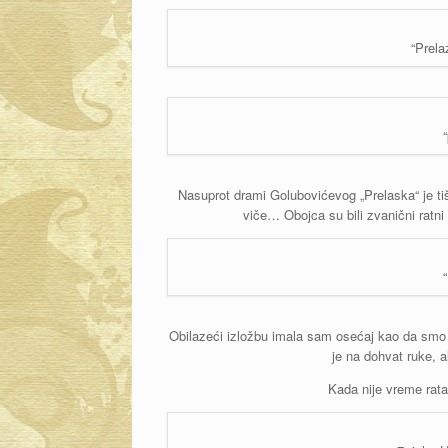
“Prela
Nasuprot drami Golubovićevog „Prelaska“ je tiši
viče… Obojca su bili zvanični ratni sl
Obilazeći izložbu imala sam osećaj kao da smo
je na dohvat ruke, a
Kada nije vreme rat