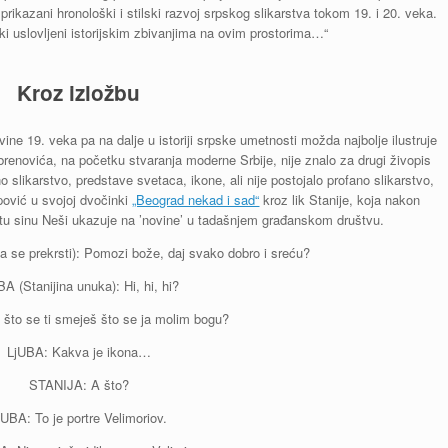
ikazani hronološki i stilski razvoj srpskog slikarstva tokom 19. i 20. veka.
i uslovljeni istorijskim zbivanjima na ovim prostorima…“
Kroz izložbu
vine 19. veka pa na dalje u istoriji srpske umetnosti možda najbolje ilustruje
renovića, na početku stvaranja moderne Srbije, nije znalo za drugi živopis
o slikarstvo, predstave svetaca, ikone, ali nije postojalo profano slikarstvo,
pović u svojoj dvočinki
„Beograd nekad i sad“
kroz lik Stanije, koja nakon
tu sinu Neši ukazuje na ’novine’ u tadašnjem građanskom društvu.
a se prekrsti): Pomozi bože, daj svako dobro i sreću?
BA (Stanijina unuka): Hi, hi, hi?
što se ti smeješ što se ja molim bogu?
LjUBA: Kakva je ikona…
STANIJA: A što?
jUBA: To je portre Velimoriov.