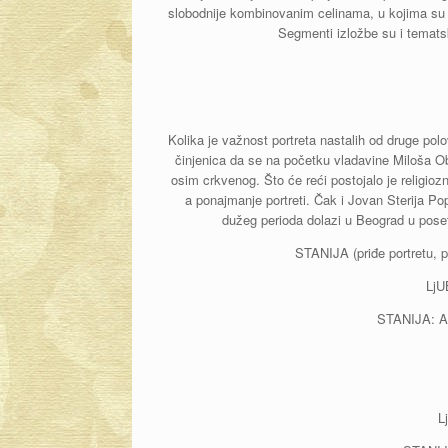
slobodnije kombinovanim celinama, u kojima su pr
Segmenti izložbe su i tematsk
Kolika je važnost portreta nastalih od druge polo
činjenica da se na početku vladavine Miloša Ob
osim crkvenog. Što će reći postojalo je religiozn
a ponajmanje portreti. Čak i Jovan Sterija Po
dužeg perioda dolazi u Beograd u pose
STANIJA (priđe portretu, p
LjU
STANIJA: A 
L