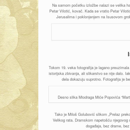
Na samom početku izložbe nalazi se velika had
Petar Vilotić, kovač. Kada se vratio Petar Vilo
Jerusalima i poklonjenjem na Isusovom grobu
Tokom 19. veka fotografija je lagano preuzimala
istorijska zbivanja, ali slikarstvo se nije dalo. 
dela dokazuju suprotno. Fotografija je bele
Desno slika Miodraga Miće Popovića “Mart
Tako je Miloš Golubović slikom „Prelaz pre
Velikog rata. Dramskom napetošću njegovog st
događaja, bez drame, bez 