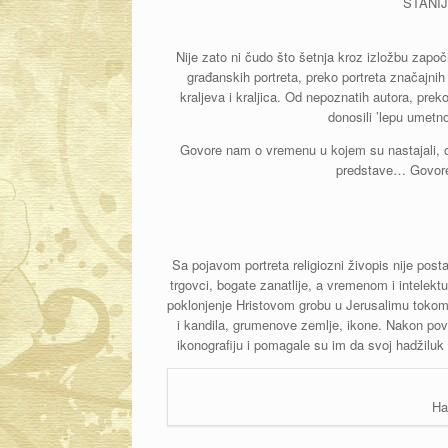
STANIJA
Nije zato ni čudo što šetnja kroz izložbu započi
građanskih portreta, preko portreta značajnih p
kraljeva i kraljica. Od nepoznatih autora, prek
donosili ’lepu umet
Govore nam o vremenu u kojem su nastajali, o
predstave… Govor
Sa pojavom portreta religiozni živopis nije po
trgovci, bogate zanatlije, a vremenom i intelektua
poklonjenje Hristovom grobu u Jerusalimu tokom 
i kandila, grumenove zemlje, ikone. Nakon pov
ikonografiju i pomagale su im da svoj hadžiluk 
Ha