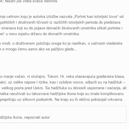
: Nisam još vidila sveca Velimira.
nje celinom koju je autorka izložbe nazvala „Portret kao istorijski izvor“ od
olitičkih i društvenih ličnosti iz različitih istorijskih perioda do predstava
o stranaca koji su do pojave domaćih školovanih umetnika slikali portrete i
nost’ u novu srpsku državu do domaćih umetnika.
 modi, o društvenom položaju onoga ko je naslikan, o važnosti vladarske
e o mnogo čemu samo ako se pažljivo gleda…
stao manje važan, ni slučajno. Tokom 19. veka stasavajuća građanska klasa,
lci, uz velike napore i rizike, kao i ozbiljne novce, odlazili su na hadžiluk –
velikog posta pred Uskrs. Sa hadžiluka su donosili uspomene i sećanja, ali
ratka naručivali su takozvane hadžijske ikone koje su imale komplikovanu
prepričaju uz slikovni podsetnik. Na kraju su ih obično poklanjali crkvama.
džijska ikona, nepoznati autor