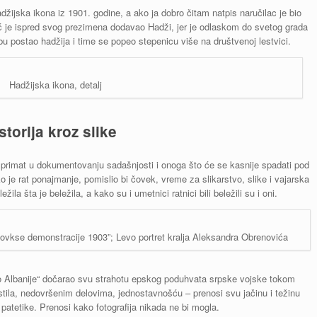
žijska ikona iz 1901. godine, a ako ja dobro čitam natpis naručilac je bio
tić je ispred svog prezimena dodavao Hadži, jer je odlaskom do svetog grada
 postao hadžija i time se popeo stepenicu više na društvenoj lestvici.
Hadžijska ikona, detalj
Istorija kroz slike
 primat u dokumentovanju sadašnjosti i onoga što će se kasnije spadati pod
Iako je rat ponajmanje, pomislio bi čovek, vreme za slikarstvo, slike i vajarska
žila šta je beležila, a kako su i umetnici ratnici bili beležili su i oni.
ovkse demonstracije 1903”; Levo portret kralja Aleksandra Obrenovića
ko Albanije“ dočarao svu strahotu epskog poduhvata srpske vojske tokom
ila, nedovršenim delovima, jednostavnošću – prenosi svu jačinu i težinu
patetike. Prenosi kako fotografija nikada ne bi mogla.