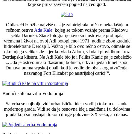
koje se pruža savršen pogled na ceo grad.
Obilazeći izložbe najviše nas je zaintrigirala priča o nekadašnjem
rečnom ostrvu
Ada Kale
, kojeg se tokom vožnje prema Kladovu
setila Darinka. Stare fotografije živo su ilustrovale prohujala
vremena i život na ovoj Adi potopljenoj 1971. godine zbog gradnje
hidroelektrane Đerdap I. Važno je bilo ovo rečno ostrvo, otimale se
oko njega velike sile – jer ko vlada Adom, vlada i plovidbom kroz
Đerdapsku klisuru. Na Adi Kale bio je i Feliks Kanic pa je zabeležio
„…da je ostrvo imalo ’kasarnu, bolnicu, crkvu i jedan tunel ispod
Dunava prema srpskoj obali, koji je vodio do obalskog utvrđenja,
nazvanog Fort Elizabet po austrijskoj carici’“.
Budući kafe na vrhu Vodotornja
Sa vrha se najbolje vidi urbanistička ideja vodilja tokom nastanka
modernog grada. Vidi se da je osnovna ideja zadržana i u delovima
grada koji su nastajali tokom druge polovine XX veka, a i danas.