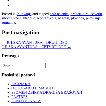
Posted in
Putovanja
and tagged
brza palanka
,
drobeta turnu severin
,
istočna srbija
,
kladovo
,
lepota života
,
negotin
,
plovidba
,
putovanje
,
rumunija
.
Post navigation
←
JULSKA AVANTURA – DRUGI DEO
JULSKA AVANTURA – ČETVRTI DEO
→
Pretraga
Search
for:
Poslednji postovi
LARNAKA
OKTOBAR U LIMASOLU
SPOMEN ZBIRKA DRAGIŠA BRAŠOVAN
PLATRES
PANO LEFKARA