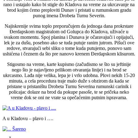
rano i ustajalo kako bi stigle do Kladova na vreme za ukrcavanje na
brod kojim ćemo preploviti Dunav i pristati u rumunskom gradu
punog imena Drobeta Turnu Severin.
Najiskrenije svima toplo preporučujem da jednoga dana prokrstare
Đerdapskom magistralom od Golupca do Kladova, uživaće u
svakom momentu. Spoj planina i Dunava je očaravajući i opijajući,
lek je za dušu, posebno ako se tuda putuje ranim jutrom. Pišući ove
redove, stvarajući sebi sliku o tome kuda putujemo, ponovo sam
ushićena i čeznem da što pre nanovo krenem Đerdapskom klisurom.
Stigosmo na vreme, karte kupismo (začudismo se što su jeftinije
nego što je najavljeno prilikom otvaranja linije) i na brod se
ukrcasmo. Lađa nije velika, lepa je i vrlo udobna. Plovi nekih 15-20
minuta, a cela procedura traje malo duže s obzirom da kada se
pristane u pristaništu Drobeta Turnu Severina rumunski carinik i
policajac dolaze na brod da pokupe pasoše, te se pričeka neko
vreme dok se oni ne vrate sa opečaćenim putnim ispravama.
A u Kladovu – plavo i ….