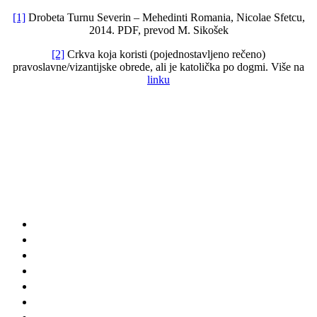
[1]
Drobeta Turnu Severin – Mehedinti Romania, Nicolae Sfetcu,
2014. PDF, prevod M. Sikošek
[2]
Crkva koja koristi (pojednostavljeno rečeno)
pravoslavne/vizantijske obrede, ali je katolička po dogmi. Više na
linku