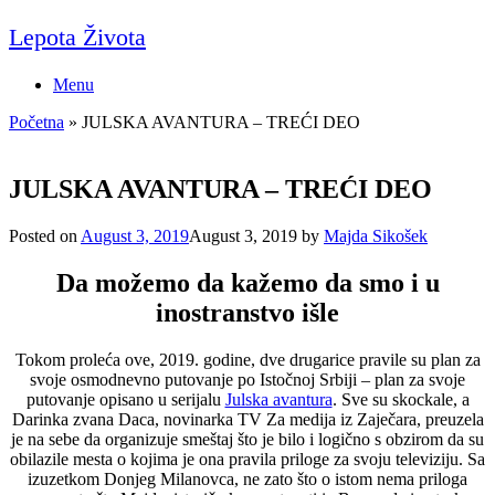
Skip
Lepota Života
to
content
Menu
Početna
»
JULSKA AVANTURA – TREĆI DEO
JULSKA AVANTURA – TREĆI DEO
Posted on
August 3, 2019
August 3, 2019
by
Majda Sikošek
Da možemo da kažemo da smo i u
inostranstvo išle
Tokom proleća ove, 2019. godine, dve drugarice pravile su plan za
svoje osmodnevno putovanje po Istočnoj Srbiji – plan za svoje
putovanje opisano u serijalu
Julska avantura
. Sve su skockale, a
Darinka zvana Daca, novinarka TV Za medija iz Zaječara, preuzela
je na sebe da organizuje smeštaj što je bilo i logično s obzirom da su
obilazile mesta o kojima je ona pravila priloge za svoju televiziju. Sa
izuzetkom Donjeg Milanovca, ne zato što o istom nema priloga