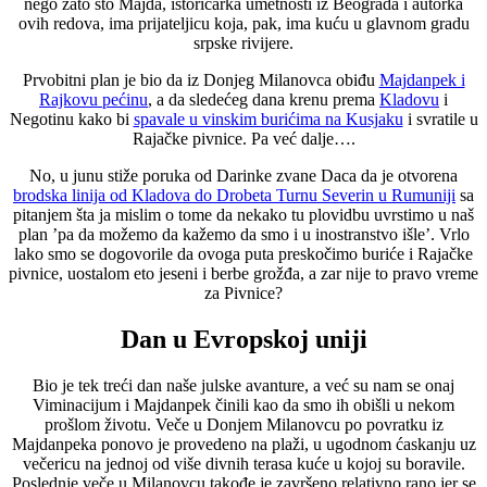
nego zato što Majda, istoričarka umetnosti iz Beograda i autorka
ovih redova, ima prijateljicu koja, pak, ima kuću u glavnom gradu
srpske rivijere.
Prvobitni plan je bio da iz Donjeg Milanovca obiđu
Majdanpek i
Rajkovu pećinu
, a da sledećeg dana krenu prema
Kladovu
i
Negotinu kako bi
spavale u vinskim burićima na Kusjaku
i svratile u
Rajačke pivnice. Pa već dalje….
No, u junu stiže poruka od Darinke zvane Daca da je otvorena
brodska linija od Kladova do Drobeta Turnu Severin u Rumuniji
sa
pitanjem šta ja mislim o tome da nekako tu plovidbu uvrstimo u naš
plan ’pa da možemo da kažemo da smo i u inostranstvo išle’. Vrlo
lako smo se dogovorile da ovoga puta preskočimo buriće i Rajačke
pivnice, uostalom eto jeseni i berbe grožđa, a zar nije to pravo vreme
za Pivnice?
Dan u Evropskoj uniji
Bio je tek treći dan naše julske avanture, a već su nam se onaj
Viminacijum i Majdanpek činili kao da smo ih obišli u nekom
prošlom životu. Veče u Donjem Milanovcu po povratku iz
Majdanpeka ponovo je provedeno na plaži, u ugodnom ćaskanju uz
večericu na jednoj od više divnih terasa kuće u kojoj su boravile.
Poslednje veče u Milanovcu takođe je završeno relativno rano jer se