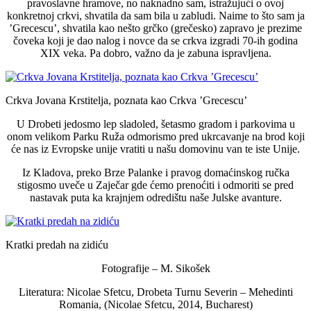
pravoslavne hramove, no naknadno sam, istražujući o ovoj
konkretnoj crkvi, shvatila da sam bila u zabludi. Naime to što sam ja
’Grecescu’, shvatila kao nešto grčko (grečesko) zapravo je prezime
čoveka koji je dao nalog i novce da se crkva izgradi 70-ih godina
XIX veka. Pa dobro, važno da je zabuna ispravljena.
Crkva Jovana Krstitelja, poznata kao Crkva ’Grecescu’
U Drobeti jedosmo lep sladoled, šetasmo gradom i parkovima u
onom velikom Parku Ruža odmorismo pred ukrcavanje na brod koji
će nas iz Evropske unije vratiti u našu domovinu van te iste Unije.
Iz Kladova, preko Brze Palanke i pravog domaćinskog ručka
stigosmo uveče u Zaječar gde ćemo prenoćiti i odmoriti se pred
nastavak puta ka krajnjem odredištu naše Julske avanture.
Kratki predah na zidiću
Fotografije – M. Sikošek
Literatura: Nicolae Sfetcu, Drobeta Turnu Severin – Mehedinti
Romania, (Nicolae Sfetcu, 2014, Bucharest)