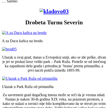
… Šareno
Drobeta Turnu Severin
A za Dacu kafica na brodu
Ulazak u ovaj grad, danas u Evropskoj uniji, ako se ide peške, divan
je jer se prolazi kroz veliki park – Park Ruža. Proteže se od istočnog
ka zapadnom delu grada i prirodna je ’brana’ prema pristaništu, a
prvi nacrti potiču između 1895-99.
Ulazak u Park Ruža od pristaništa
Za savremeni grad dugačkog imena može se reći da je veoma mlad.
Nastao je nakon 30-ih godina XIX veka, na praznom prostoru, a
kako se nalazi u ravnici nije bilo komplikovano da se stvori po svim
urbanističkim uzusima toga doba. Veliki bulevari i ulice koji se seku