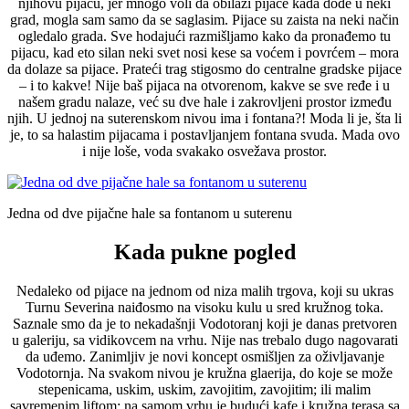
njihovu pijacu, jer mnogo voli da obilazi pijace kada dođe u neki
grad, mogla sam samo da se saglasim. Pijace su zaista na neki način
ogledalo grada. Sve hodajući razmišljamo kako da pronađemo tu
pijacu, kad eto silan neki svet nosi kese sa voćem i povrćem – mora
da dolaze sa pijace. Prateći trag stigosmo do centralne gradske pijace
– i to kakve! Nije baš pijaca na otvorenom, kakve se sve ređe i u
našem gradu nalaze, već su dve hale i zakrovljeni prostor između
njih. U jednoj na suterenskom nivou ima i fontana?! Moda li je, šta li
je, to sa halastim pijacama i postavljanjem fontana svuda. Mada ovo
i nije loše, voda svakako osvežava prostor.
Jedna od dve pijačne hale sa fontanom u suterenu
Kada pukne pogled
Nedaleko od pijace na jednom od niza malih trgova, koji su ukras
Turnu Severina naiđosmo na visoku kulu u sred kružnog toka.
Saznale smo da je to nekadašnji Vodotoranj koji je danas pretvoren
u galeriju, sa vidikovcem na vrhu. Nije nas trebalo dugo nagovarati
da uđemo. Zanimljiv je novi koncept osmišljen za oživljavanje
Vodotornja. Na svakom nivou je kružna glaerija, do koje se može
stepenicama, uskim, uskim, zavojitim, zavojitim; ili malim
savremenim liftom; na samom vrhu je budući kafe i kružna terasa sa