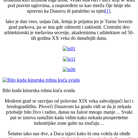
pod pravim uglovima, a raspoređeni su kao mreža čije linije idu
upravno ka Dunavu ili paralelno sa njim
[1]
.
Iako je dan vreo, usijan čak, šetnja je prijatna jer je Turnu Severin
grad parkova, pa se ima gde odmoriti i zakloniti. Centralni deo
arhitektonski je mešavina secesije, akademizma i arhitekture od 50-
tih godina XX veka do današnjih dana.
Bilo kuda kinseska robna kuća svuda
Moderni grad se razvijao od polovine XIX veka zahvaljujući luci i
brodogradilištu. Ploveći Dunavom ka gradu vidi se da je nekada
priobalje bilo živo i radno, danas na žalost mnogo manje… Svaki
put se iznova rastužim kada vidim kako nekada prosperitetne
industrijske zone gube na značaju…
Šetamo tako nas dve, a Daca izjavi kako bi ona volela da obiđe