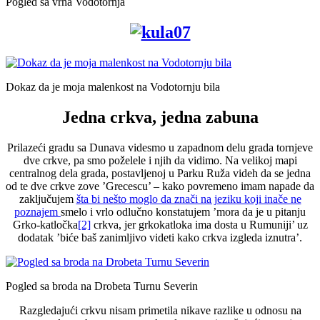
Pogled sa vrha Vodotornja
Dokaz da je moja malenkost na Vodotornju bila
Jedna crkva, jedna zabuna
Prilazeći gradu sa Dunava videsmo u zapadnom delu grada tornjeve
dve crkve, pa smo poželele i njih da vidimo. Na velikoj mapi
centralnog dela grada, postavljenoj u Parku Ruža videh da se jedna
od te dve crkve zove ’Grecescu’ – kako povremeno imam napade da
zaključujem
šta bi nešto moglo da znači na jeziku koji inače ne
poznajem
smelo i vrlo odlučno konstatujem ’mora da je u pitanju
Grko-katločka
[2]
crkva, jer grkokatloka ima dosta u Rumuniji’ uz
dodatak ’biće baš zanimljivo videti kako crkva izgleda iznutra’.
Pogled sa broda na Drobeta Turnu Severin
Razgledajući crkvu nisam primetila nikave razlike u odnosu na