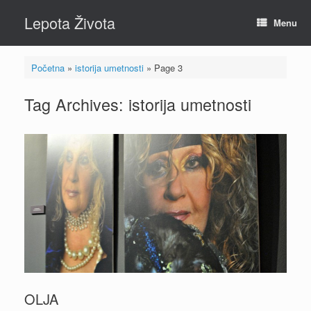
Skip
Lepota Života
to
Menu
content
Početna
»
istorija umetnosti
»
Page 3
Tag Archives:
istorija umetnosti
OLJA