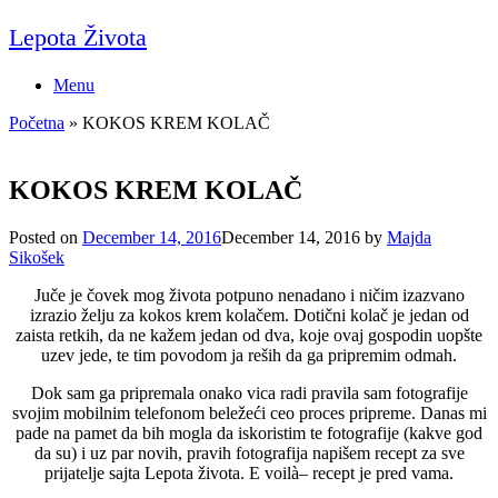
Skip
Lepota Života
to
content
Menu
Početna
»
KOKOS KREM KOLAČ
KOKOS KREM KOLAČ
Posted on
December 14, 2016
December 14, 2016
by
Majda
Sikošek
Juče je čovek mog života potpuno nenadano i ničim izazvano
izrazio želju za kokos krem kolačem. Dotični kolač je jedan od
zaista retkih, da ne kažem jedan od dva, koje ovaj gospodin uopšte
uzev jede, te tim povodom ja reših da ga pripremim odmah.
Dok sam ga pripremala onako vica radi pravila sam fotografije
svojim mobilnim telefonom beležeći ceo proces pripreme. Danas mi
pade na pamet da bih mogla da iskoristim te fotografije (kakve god
da su) i uz par novih, pravih fotografija napišem recept za sve
prijatelje sajta Lepota života. E voilà– recept je pred vama.