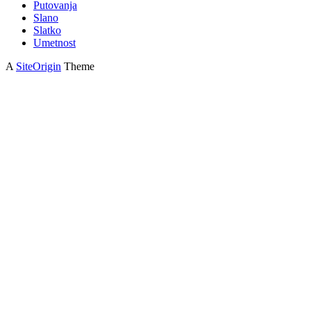
Putovanja
Slano
Slatko
Umetnost
A
SiteOrigin
Theme