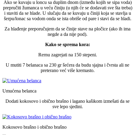
Ako se kuvaju u loncu sa duplim dnom (između kojih se sipa voda)
prepručiti žumanca u veću činiju (u njih će se dodavati sve šta treba)
i staviti da se hlade. U slučaju da se kuvaju u činiji koja se stavlja u
šerpu/lonac sa vodom onda se ista obriše od pare i stavi da se hladi.
Za hlađenje preporučujem da se činije stave na pločice (ako ih ima
negde a da nije pod).
Kako se sprema kora:
Rernu zagrejati na 150 stepeni.
U mutiti 7 belanaca sa 230 gr šećera da budu sjajna i čvrsta ali ne
preterano već više kremasto.
Umućena belanca
Dodati kokosovo i obično brašno i lagano kašikom izmešati da se
sve lepo sjedini.
Kokosovo brašno i obično brašno