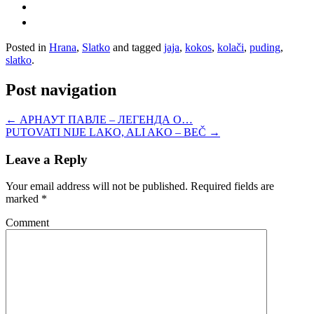
Posted in
Hrana
,
Slatko
and tagged
jaja
,
kokos
,
kolači
,
puding
,
slatko
.
Post navigation
←
АРНАУТ ПАВЛЕ – ЛЕГЕНДА О…
PUTOVATI NIJE LAKO, ALI AKO – BEČ
→
Leave a Reply
Your email address will not be published.
Required fields are
marked
*
Comment