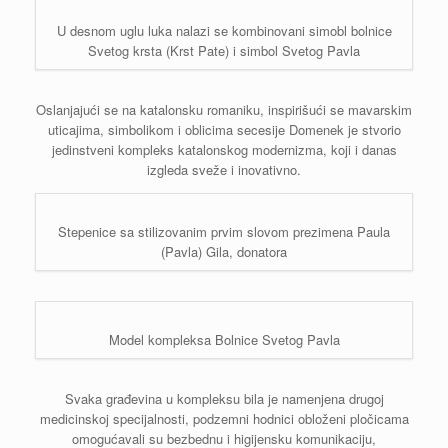
U desnom uglu luka nalazi se kombinovani simobl bolnice
Svetog krsta (Krst Pate) i simbol Svetog Pavla
Oslanjajući se na katalonsku romaniku, inspirišući se mavarskim
uticajima, simbolikom i oblicima secesije Domenek je stvorio
jedinstveni kompleks katalonskog modernizma, koji i danas
izgleda sveže i inovativno.
Stepenice sa stilizovanim prvim slovom prezimena Paula
(Pavla) Gila, donatora
Model kompleksa Bolnice Svetog Pavla
Svaka građevina u kompleksu bila je namenjena drugoj
medicinskoj specijalnosti, podzemni hodnici obloženi pločicama
omogućavali su bezbednu i higijensku komunikaciju,