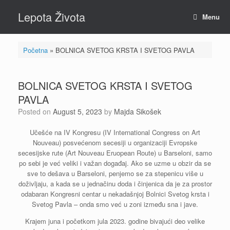
Skip
Lepota Života
to
Menu
content
Početna
»
BOLNICA SVETOG KRSTA I SVETOG PAVLA
BOLNICA SVETOG KRSTA I SVETOG
PAVLA
Posted on
August 5, 2023
by
Majda Sikošek
Učešće na IV Kongresu (IV International Congress on Art
Nouveau) posvećenom secesiji u organizaciji Evropske
secesijske rute (Art Nouveau Eruopean Route) u Barseloni, samo
po sebi je već veliki i važan događaj. Ako se uzme u obzir da se
sve to dešava u Barseloni, penjemo se za stepenicu više u
doživljaju, a kada se u jednačinu doda i činjenica da je za prostor
odabaran Kongresni centar u nekadašnjoj Bolnici Svetog krsta i
Svetog Pavla – onda smo već u zoni između sna i jave.
Krajem juna i početkom jula 2023. godine bivajući deo velike