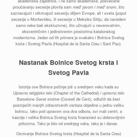
akademske zajednice, i ne samo akademske, posvećene
proučavanju secesije plovila sam
međ’ javom i međ’ snom
, što
saznavajući i otkrivajući secesiju diljem Evrope, ali i sveta (poput
secesije u Montevideu, ili secesije u Meksiko Sitiju, da navedem
samo neke baš ekskluzivne), što uživajući u neverovatnim,
ekscentričnim i jedinstvenim prostorima katalonskog
modernizma. Jedan od tih primera je svakako i Bolnica Svetog
krsta i Svetog Pavla (Hospital de la Santa Creu i Sant Pau).
Nastanak Bolnice Svetog krsta i
Svetog Pavla
Istorija ove Bolnice počinje još u srednjem veku kada su
Upravno religijsko telo
(Chapter of the Cathedral) i upravno telo
Barselone
Savet stotine
(Consell de Cent), odlučili da šest
postojećih manjih zdravstvenih centara objedine u jednu veliku
bolnicu. Iako pod upravom ova dva odbora, svi mali centri, a
kasnije i velika Bolnica Svetog krsta finansirani su dobrovoljnim
prilozima. Tako je bilo od srednjeg veka, tako je i danas.
Osnivanje Bolnice Svetog krsta (Hospital de la Santa Creu)