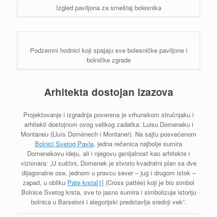
Izgled paviljona za smeštaj bolesnika
Podzemni hodnici koji spajaju sve bolesničke paviljone i
bolničke zgrade
Arhitekta dostojan izazova
Projektovanje i izgradnja poverena je vrhunskom stručnjaku i
arhitekti dostojnom ovog velikog zadatka: Luisu Domeneku i
Montaneu (Lluís Domènech i Montaner). Na sajtu posvećenom
Bolnici Svetog Pavla
, jedna rečenica najbolje sumira
Domenekovu ideju, ali i njegovu genijalnost kao arhitekte i
vizionara: „U suštini, Domenek je stvorio kvadratni plan sa dve
dijagonalne ose, jednom u pravcu sever – jug i drugom istok –
zapad, u obliku
Pate krsta
[1]
(Cross pattée) koji je bio simbol
Bolnice Svetog krsta, sve to jasno sumira i simbolizuje istoriju
bolnica u Barseloni i alegorijski predstavlja srednji vek“.