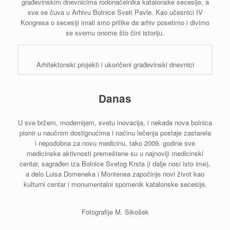
građevinskim dnevnicima rodonačelnika katalonske secesije, a
sve se čuva u Arhivu Bolnice Sveti Pavle. Kao učesnici IV
Kongresa o secesiji imali smo prilike da arhiv posetimo i divimo
se svemu onome što čini istoriju.
Arhitektonski projekti i ukoričeni građevinski dnevnici
Danas
U sve bržem, modernijem, svetu inovacija, i nekada nova bolnica
pionir u naučnim dostignućima i načinu lečenja postaje zastarela
i nepodobna za novu medicinu, tako 2009. godine sve
medicinske aktivnosti premeštene su u najnoviji medicinski
centar, sagrađen iza Bolnice Svetog Krsta (i dalje nosi isto ime),
a delo Luisa Domeneka i Montenea započinje novi život kao
kulturni centar i monumentalni spomenik katalonske secesije.
Fotografije M. Sikošek