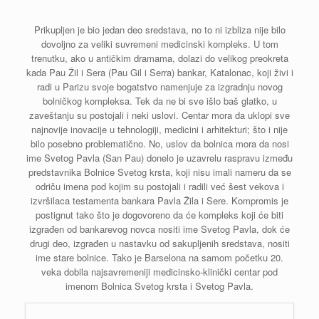
Prikupljen je bio jedan deo sredstava, no to ni izbliza nije bilo
dovoljno za veliki suvremeni medicinski kompleks. U tom
trenutku, ako u antičkim dramama, dolazi do velikog preokreta
kada Pau Žil i Sera (Pau Gil i Serra) bankar, Katalonac, koji živi i
radi u Parizu svoje bogatstvo namenjuje za izgradnju novog
bolničkog kompleksa. Tek da ne bi sve išlo baš glatko, u
zaveštanju su postojali i neki uslovi. Centar mora da uklopi sve
najnovije inovacije u tehnologiji, medicini i arhitekturi; što i nije
bilo posebno problematično. No, uslov da bolnica mora da nosi
ime Svetog Pavla (San Pau) donelo je uzavrelu raspravu između
predstavnika Bolnice Svetog krsta, koji nisu imali nameru da se
odriču imena pod kojim su postojali i radili već šest vekova i
izvršilaca testamenta bankara Pavla Žila i Sere. Kompromis je
postignut tako što je dogovoreno da će kompleks koji će biti
izgrađen od bankarevog novca nositi ime Svetog Pavla, dok će
drugi deo, izgrađen u nastavku od sakupljenih sredstava, nositi
ime stare bolnice. Tako je Barselona na samom početku 20.
veka dobila najsavremeniji medicinsko-klinički centar pod
imenom Bolnica Svetog krsta i Svetog Pavla.