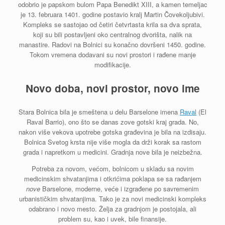
odobrio je papskom bulom Papa Benedikt XIII, a kamen temeljac
je 13. februara 1401. godine postavio kralj Martin Čovekoljubivi.
Kompleks se sastojao od četiri četvrtasta krila sa dva sprata,
koji su bili postavljeni oko centralnog dvorišta, nalik na
manastire. Radovi na Bolnici su konačno dovršeni 1450. godine.
Tokom vremena dodavani su novi prostori i rađene manje
modifikacije.
Novo doba, novi prostor, novo ime
Stara Bolnica bila je smeštena u delu Barselone imena
Raval
(El
Raval Barrio), ono što se danas zove gotski kraj grada. No,
nakon više vekova upotrebe gotska građevina je bila na izdisaju.
Bolnica Svetog krsta nije više mogla da drži korak sa rastom
grada i napretkom u medicini. Gradnja nove bila je neizbežna.
Potreba za novom, većom, bolnicom u skladu sa novim
medicinskim shvatanjima i otkrićima poklapa se sa rađanjem
nove
Barselone, moderne, veće i izgrađene po savremenim
urbanističkim shvatanjima. Tako je za novi medicinski kompleks
odabrano i novo mesto. Želja za gradnjom je postojala, ali
problem su, kao i uvek, bile finansije.