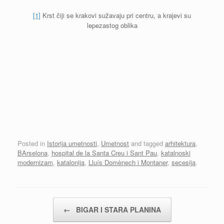
[1]
Krst čiji se krakovi sužavaju pri centru, a krajevi su
lepezastog oblika
Posted in
Istorija umetnosti
,
Umetnost
and tagged
arhitektura
,
BArselona
,
hospital de la Santa Creu i Sant Pau
,
katalnoski
modernizam
,
katalonija
,
Lluís Domènech i Montaner
,
secesija
.
Post navigation
←
BIGAR I STARA PLANINA