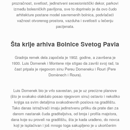
prozračnost, svetlost, jedinstveni secesionistički dekor, parkovi
između bolesničkih paviljona, sve to doprinelo je da ovo čudo
arhitekture postane model savremenih bolnica, podvlačeći
važnost otvorenog prostora, vazduha i svetlosti u lečenju
pacijenata.
Šta krije arhiva Bolnice Svetog Pavla
Gradnja remek dela započela je 1902. godine, a završena je
1930. Luis Domenek i Montene nije stigao da završi svoj rad, ta
čast pripala je njegovom sinu Pereu Domeneku i Rouri (Pere
Domènech i Roura).
Luis Domenek bio je vrlo savestan, pa je uz precizne planove
(što je svakako olakšalo posao njegovom sinu) ostavio i nekoliko
knjiga sa svim detaljima svakodnevnih poslova na gradilištu.
Tako danas istraživači imaju jedinstvenu priliku da prate dan za
danom nastanak čuda graditeljstva, od broja i profila majstora,
dana koje su proveli na gradilištu, šta je kada urađeno, do novca
koji je isplaćivan i još mnogo toga sakupljeno je u ukoričenim