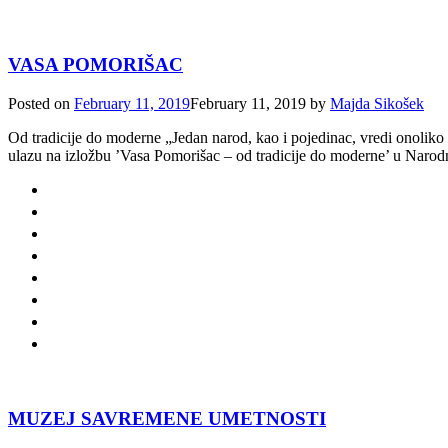
VASA POMORIŠAC
Posted on
February 11, 2019
February 11, 2019
by
Majda Sikošek
Od tradicije do moderne „Jedan narod, kao i pojedinac, vredi onoli
ulazu na izložbu ’Vasa Pomorišac – od tradicije do moderne’ u Naro
MUZEJ SAVREMENE UMETNOSTI