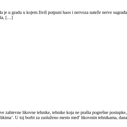
ada je u gradu u kojem živiš potpuni haos i nervoza nateže nerve sugrađ
tla, […]
ve zahtevne likovne tehnike, tehnike koja ne prašta pogrešne postupke,
elikima’. U toj borbi za zasluženo mesto međ’ likovnim tehnikama, da