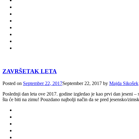
ZAVRŠETAK LETA
Posted on
September 22, 2017
September 22, 2017
by
Majda Sikošek
Poslednji dan leta ove 2017. godine izgledao je kao prvi dan jeseni – s
šta će biti na zimu! Pouzdano najbolji način da se pred jesensko/zim