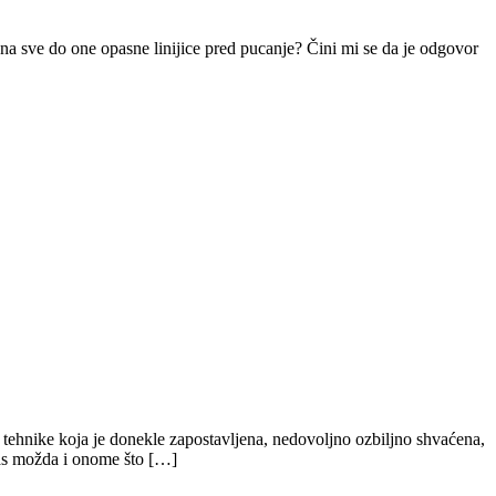
ana sve do one opasne linijice pred pucanje? Čini mi se da je odgovor
 tehnike koja je donekle zapostavljena, nedovoljno ozbiljno shvaćena,
nas možda i onome što […]