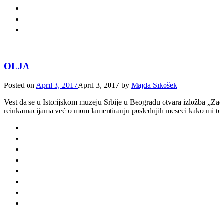
OLJA
Posted on
April 3, 2017
April 3, 2017
by
Majda Sikošek
Vest da se u Istorijskom muzeju Srbije u Beogradu otvara izložba „Zao
reinkarnacijama već o mom lamentiranju poslednjih meseci kako mi tok