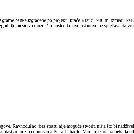
rarne banke izgrađene po projektu braće Krstić 1930-ih, između Parlam
ajzgodnije mesto za muzej što poslenike ove ustanove ne sprečava da vr
regove. Ravnodušno, bez strasti nije moguće stvoriti ništa što bi nadži
varalaštvu prezimenonosioca Petra Lubarde. Moćno je, udara nekada o