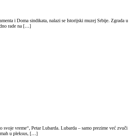
enta i Doma sindikata, nalazi se Istorijski muzej Srbije. Zgrada u
edno rade na […]
velo svoje vreme“, Petar Lubarda. Lubarda – samo prezime već zvuči
dmah u pleksus, […]