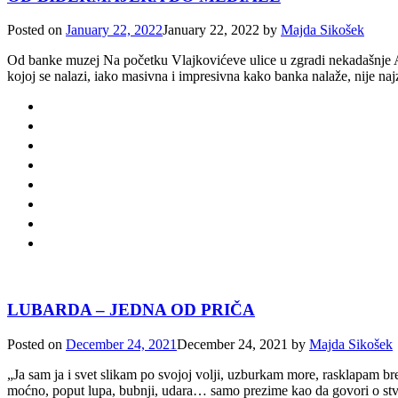
Posted on
January 22, 2022
January 22, 2022
by
Majda Sikošek
Od banke muzej Na početku Vlajkovićeve ulice u zgradi nekadašnje Ag
kojoj se nalazi, iako masivna i impresivna kako banka nalaže, nije n
LUBARDA – JEDNA OD PRIČA
Posted on
December 24, 2021
December 24, 2021
by
Majda Sikošek
„Ja sam ja i svet slikam po svojoj volji, uzburkam more, rasklapam b
moćno, poput lupa, bubnji, udara… samo prezime kao da govori o st