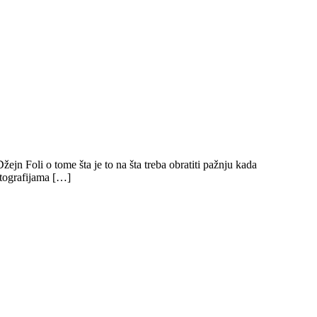
ejn Foli o tome šta je to na šta treba obratiti pažnju kada
otografijama […]