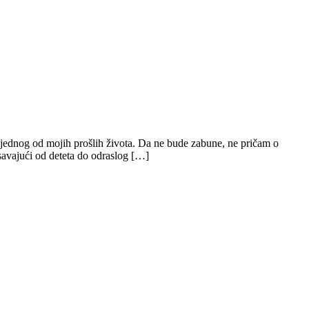
z jednog od mojih prošlih života. Da ne bude zabune, ne pričam o
savajući od deteta do odraslog […]