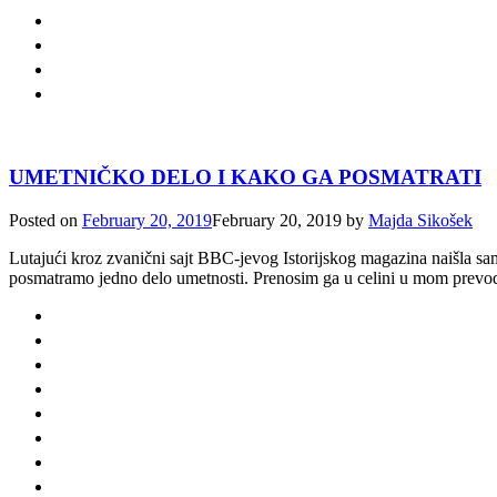
UMETNIČKO DELO I KAKO GA POSMATRATI
Posted on
February 20, 2019
February 20, 2019
by
Majda Sikošek
Lutajući kroz zvanični sajt BBC-jevog Istorijskog magazina naišla sam 
posmatramo jedno delo umetnosti. Prenosim ga u celini u mom prevodu, 