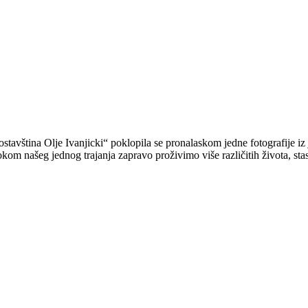
stavština Olje Ivanjicki“ poklopila se pronalaskom jedne fotografije i
om našeg jednog trajanja zapravo proživimo više različitih života, sta