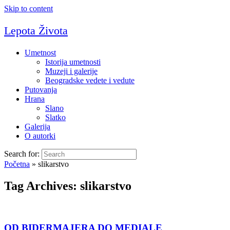
Skip to content
Lepota Života
Umetnost
Istorija umetnosti
Muzeji i galerije
Beogradske vedete i vedute
Putovanja
Hrana
Slano
Slatko
Galerija
O autorki
Search for:
Početna
»
slikarstvo
Tag Archives:
slikarstvo
OD BIDERMAJERA DO MEDIALE