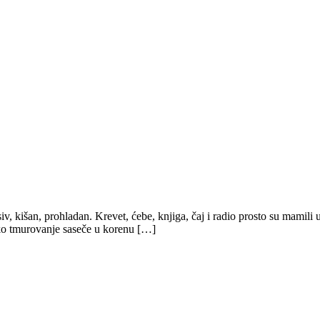
iv, kišan, prohladan. Krevet, ćebe, knjiga, čaj i radio prosto su mamili
sko tmurovanje saseče u korenu […]