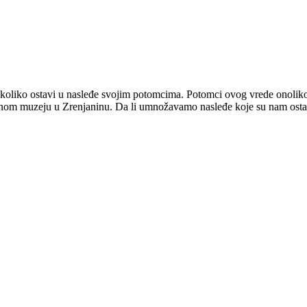
ko koliko ostavi u nasleđe svojim potomcima. Potomci ovog vrede ono
dnom muzeju u Zrenjaninu. Da li umnožavamo nasleđe koje su nam ostav