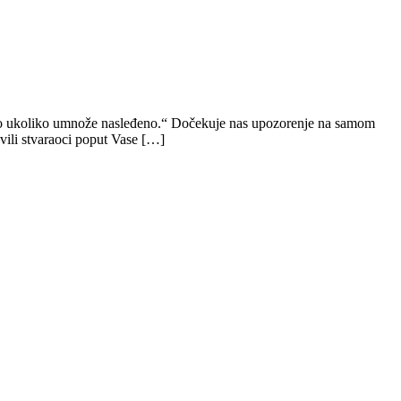
liko ukoliko umnože nasleđeno.“ Dočekuje nas upozorenje na samom
ili stvaraoci poput Vase […]