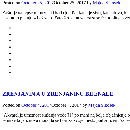
Posted on
October 25, 2017
October 25, 2017
by
Majda Sikošek
Zašto je najlepše u muzej ići kada je kiša, kada je sivo, kada duva, k
u samom pitanju – baš zato. Zato što je muzej oaza sreće, topline, sve
ZRENJANIN A U ZRENJANINU BIJENALE
Posted on
October 4, 2017
October 4, 2017
by
Majda Sikošek
‘Akvarel je umetnost slušanja vode’[1] po meni najbolje objašnjenje o
tehnike koja iznova mora da se bori za svoje mesto pod suncem ‘sa v