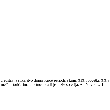
redstavlja slikarstvo dramatičnog perioda s kraja XIX i početka XX vek
među istoričarima umetnosti da li je naziv secesija, Art Nuvo, […]