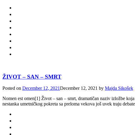
ŽIVOT – SAN – SMRT
Posted on
December 12, 2021
December 12, 2021
by
Majda Sikošek
Nomen est omen[1] Život – san – smrt, dramatičan naziv izložbe koja p
nestanka umetničkog pokreta sa preloma vekova još uvek traju debate 