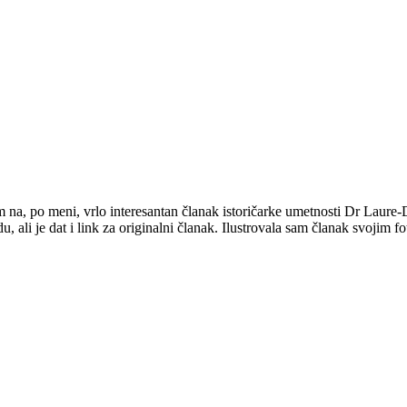
na, po meni, vrlo interesantan članak istoričarke umetnosti Dr Laure-Dž
ali je dat i link za originalni članak. Ilustrovala sam članak svojim f