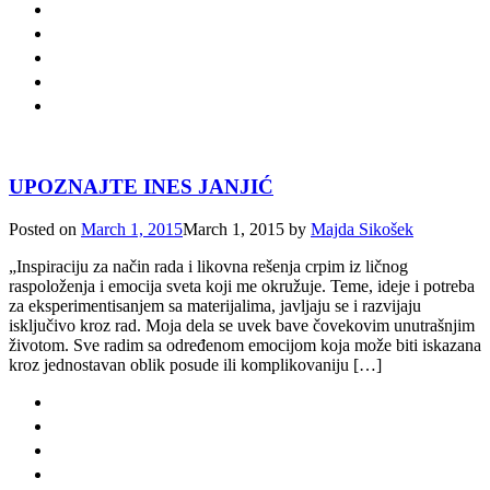
UPOZNAJTE INES JANJIĆ
Posted on
March 1, 2015
March 1, 2015
by
Majda Sikošek
„Inspiraciju za način rada i likovna rešenja crpim iz ličnog
raspoloženja i emocija sveta koji me okružuje. Teme, ideje i potreba
za eksperimentisanjem sa materijalima, javljaju se i razvijaju
isključivo kroz rad. Moja dela se uvek bave čovekovim unutrašnjim
životom. Sve radim sa određenom emocijom koja može biti iskazana
kroz jednostavan oblik posude ili komplikovaniju […]