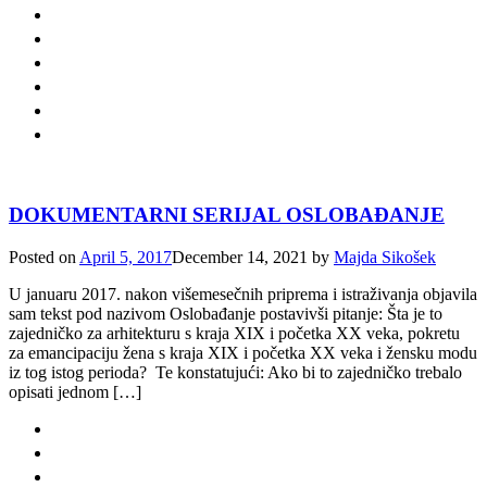
DOKUMENTARNI SERIJAL OSLOBAĐANJE
Posted on
April 5, 2017
December 14, 2021
by
Majda Sikošek
U januaru 2017. nakon višemesečnih priprema i istraživanja objavila
sam tekst pod nazivom Oslobađanje postavivši pitanje: Šta je to
zajedničko za arhitekturu s kraja XIX i početka XX veka, pokretu
za emancipaciju žena s kraja XIX i početka XX veka i žensku modu
iz tog istog perioda? Te konstatujući: Ako bi to zajedničko trebalo
opisati jednom […]