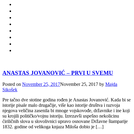
ANASTAS JOVANOVIĆ – PRVI U SVEMU
Posted on
November 25, 2017
November 25, 2017
by
Majda
Sikošek
Pre tačno dve stotine godina rođen je Anastas Jovanović. Kada bi se
istorije pisale malo drugačije, više kao istorije društva i razvoja
njegova veličina zasenila bi mnoge vojskovođe, državnike i ine koji
su krojili političko/vojnu istoriju. Izrezavši uspešno nekolicinu
ćiriličnih slova u slovolivnici upravo osnovane Državne štamparije
1832. godine od velikoga knjaza Miloša dobio je […]