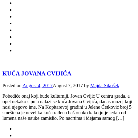
KUĆA JOVANA CVIJIĆA
Posted on
August 4, 2017
August 7, 2017
by
Majda Sikošek
Pobediće onaj koji bude kulturniji, Jovan Cvijić U centru grada, a
opet nekako s puta nalazi se kuća Jovana Cvijića, danas muzej koji
nosi njegovo ime. Na Kopitarevoj gradini u Jelene Ćetković broj 5
smeštena je nevelika kuća rađena baš onako kako ju je jedan od
lumena naše nauke zamislio. Po nacrtima i idejama samog […]