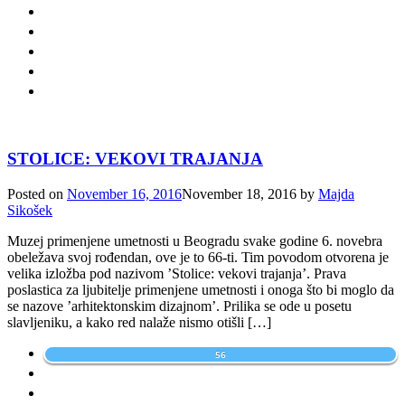
STOLICE: VEKOVI TRAJANJA
Posted on
November 16, 2016
November 18, 2016
by
Majda
Sikošek
Muzej primenjene umetnosti u Beogradu svake godine 6. novebra
obeležava svoj rođendan, ove je to 66-ti. Tim povodom otvorena je
velika izložba pod nazivom ’Stolice: vekovi trajanja’. Prava
poslastica za ljubitelje primenjene umetnosti i onoga što bi moglo da
se nazove ’arhitektonskim dizajnom’. Prilika se ode u posetu
slavljeniku, a kako red nalaže nismo otišli […]
56