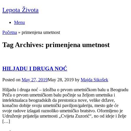
Skip
Lepota Života
to
content
Menu
Početna
»
primenjena umetnost
Tag Archives:
primenjena umetnost
HILJADU I DRUGA NOĆ
Posted on
May 27, 2019
May 28, 2019
by
Majda Sikošek
Hiljadu i druga noć – izložba o prvom umetničkom balu u Beogradu
Priča o prvom umetničkom balu počinje sa željom umetnika i
intelektualaca beogradskih da prestonica nove, velike države,
konačno dobije svoju umetnički paviljon/galeriju, mesto gde će
svoje radove izlagati raznoliko umetničko bratstvo. Oformljeno je
Udruženje prijatelja umetnosti „Cvijeta Zuzorić“, no od ideje i želje
[…]