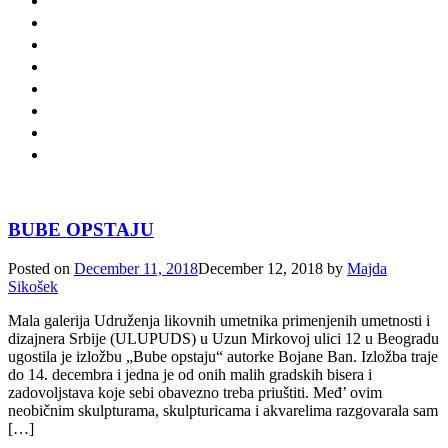
BUBE OPSTAJU
Posted on
December 11, 2018
December 12, 2018
by
Majda
Sikošek
Mala galerija Udruženja likovnih umetnika primenjenih umetnosti i
dizajnera Srbije (ULUPUDS) u Uzun Mirkovoj ulici 12 u Beogradu
ugostila je izložbu „Bube opstaju“ autorke Bojane Ban. Izložba traje
do 14. decembra i jedna je od onih malih gradskih bisera i
zadovoljstava koje sebi obavezno treba priuštiti. Međ’ ovim
neobičnim skulpturama, skulpturicama i akvarelima razgovarala sam
[…]