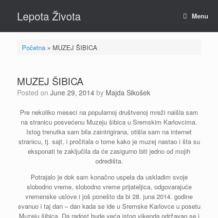
Skip
Lepota Života
to
Menu
content
Početna
»
MUZEJ ŠIBICA
MUZEJ ŠIBICA
Posted on
June 29, 2014
by
Majda Sikošek
Pre nekoliko meseci na popularnoj društvenoj mreži naišla sam
na stranicu posvećenu Muzeju šibica u Sremskim Karlovcima.
Istog trenutka sam bila zaintrigirana, otišla sam na internet
stranicu, tj. sajt, i pročitala o tome kako je muzej nastao i šta su
eksponati te zaključila da će zasigurno biti jedno od mojih
odredišta.
Potrajalo je dok sam konačno uspela da uskladim svoje
slobodno vreme, slobodno vreme prijateljica, odgovarajuće
vremenske uslove i još ponešto da bi 28. juna 2014. godine
svanuo i taj dan – dan kada se ide u Sremske Karlovce u posetu
Muzeju šibica. Da radost bude veća istog vikenda održavao se i