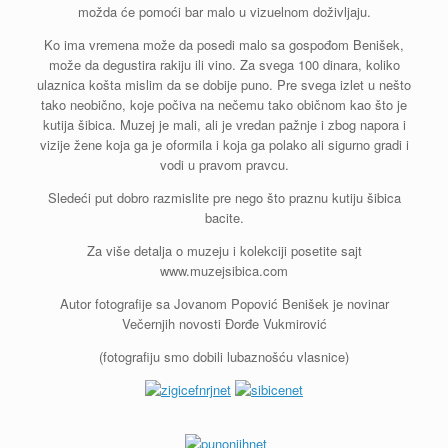
možda će pomoći bar malo u vizuelnom doživljaju.
Ko ima vremena može da posedi malo sa gospođom Benišek,
može da degustira rakiju ili vino. Za svega 100 dinara, koliko
ulaznica košta mislim da se dobije puno. Pre svega izlet u nešto
tako neobično, koje počiva na nečemu tako običnom kao što je
kutija šibica. Muzej je mali, ali je vredan pažnje i zbog napora i
vizije žene koja ga je oformila i koja ga polako ali sigurno gradi i
vodi u pravom pravcu.
Sledeći put dobro razmislite pre nego što praznu kutiju šibica
bacite.
Za više detalja o muzeju i kolekciji posetite sajt
www.muzejsibica.com
Autor fotografije sa Jovanom Popović Benišek je novinar
Večernjih novosti Đorđe Vukmirović
(fotografiju smo dobili lubaznošću vlasnice)