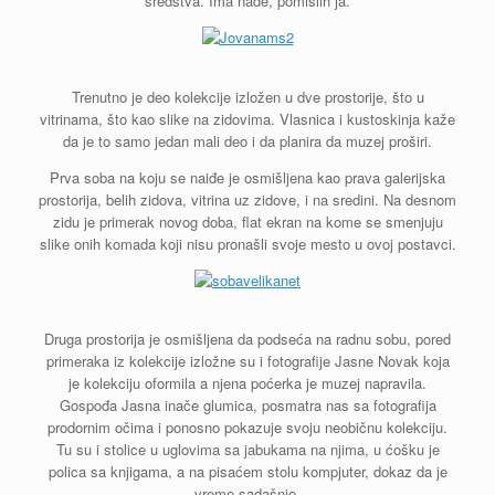
sredstva. Ima nade, pomislih ja.
Trenutno je deo kolekcije izložen u dve prostorije, što u
vitrinama, što kao slike na zidovima. Vlasnica i kustoskinja kaže
da je to samo jedan mali deo i da planira da muzej proširi.
Prva soba na koju se naiđe je osmišljena kao prava galerijska
prostorija, belih zidova, vitrina uz zidove, i na sredini. Na desnom
zidu je primerak novog doba, flat ekran na kome se smenjuju
slike onih komada koji nisu pronašli svoje mesto u ovoj postavci.
Druga prostorija je osmišljena da podseća na radnu sobu, pored
primeraka iz kolekcije izložne su i fotografije Jasne Novak koja
je kolekciju oformila a njena poćerka je muzej napravila.
Gospođa Jasna inače glumica, posmatra nas sa fotografija
prodornim očima i ponosno pokazuje svoju neobičnu kolekciju.
Tu su i stolice u uglovima sa jabukama na njima, u ćošku je
polica sa knjigama, a na pisaćem stolu kompjuter, dokaz da je
vreme sadašnje.