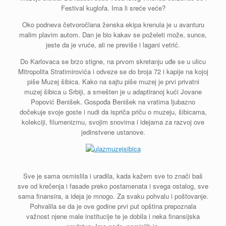
Festival kuglofa. Ima li sreće veće?
Oko podneva četvoročlana ženska ekipa krenula je u avanturu
malim plavim autom. Dan je bio kakav se poželeti može, sunce,
jeste da je vruće, ali ne previše i lagani vetrić.
Do Karlovaca se brzo stigne, na prvom skretanju uđe se u ulicu
Mitropolita Stratimirovića i odveze se do broja 72 i kapije na kojoj
piše Muzej šibica. Kako na sajtu piše muzej je prvi privatni
muzej šibica u Srbiji, a smešten je u adaptiranoj kući Jovane
Popović Benišek. Gospođa Benišek na vratima ljubazno
dočekuje svoje goste i nudi da ispriča priču o muzeju, šibicama,
kolekciji, filumenizmu, svojim snovima i idejama za razvoj ove
jedinstvene ustanove.
Sve je sama osmislila i uradila, kada kažem sve to znači baš
sve od krečenja i fasade preko postamenata i svega ostalog, sve
sama finansira, a ideja je mnogo. Za svaku pohvalu i poštovanje.
Pohvalila se da je ove godine prvi put opština prepoznala
važnost njene male institucije te je dobila i neka finansijska