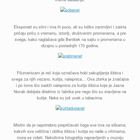
Eksponati su sitni i ima ih puno, ali su toliko zanimljivi i zaista
pričaju priču o vremenu, istoriji, društvenim promenama, a pre
svega, kako naglašava gđa Benišek na sajtu o promenama u
dizajnu u poslednjih 170 godina.
Filumenizam je reč koja označava hobi sakupljanja šibica i
svega za njih vezano, kutija, nalepnica… Ova zbirka je značajna
i po tome što sadrži nalepnice za kutije šibica koje je Jasna
Novak dobijala direktno iz fabrika pre nego što su stavljene na
kutije. Neke su još uvek u tabacima.
Mislim da je nepotrebno prepričavati čega sve ima na slikama,
kakvih sve veličina i oblika šibica i kutija se nađe u vitrinama,
mora se videti. Nekolicina fotografija napravljenih u muzeju