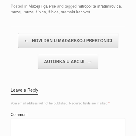
Posted in
Muzeji i galerije
and tagged
mitropolita stratimirovića
,
muzej
,
muzej šibica
,
šibica
,
sremski karlovci
.
Post navigation
←
NOVI DAN U MAĐARSKOJ PRESTONICI
AUTORKA U AKCIJI
→
Leave a Reply
Your email address will not be published.
Required fields are marked
*
Comment