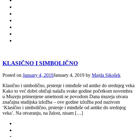
KLASIČNO I SIMBOLIČNO
Posted on
January 4, 2019
January 4, 2019
by
Majda Sikošek
Klasično i simbolično, prstenje i minđuše od antike do srednjeg veka
Kako to već dobri običaji nalažu svake godine početkom novembra
u Muzeju primenjene umetnosti se povodom Dana muzeja otvara
značajna studijska izložba – ove godine izložba pod nazivom
‘Klasično i simbolično, prstenje i minđuše od antike do srednjeg
veka’. Na otvaranju, na žalost, nisam […]