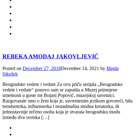
REBEKA AMODAJ JAKOVLJEVIĆ
Posted on
December 27, 2018
December 14, 2021
by
Majda
Sikošek
Beogradske vedete i vedute Za ovu priču serijala „Beogradske
vedete i vedute“ ponovo sam se zaputila u Muzej primnjene
umetnosti u goste mr Bojani Popović, muzejskoj savetnici.
Razgovarale smo o ženi koja je, savremenim jezikom govoreći, bila
trendseterka, influenserka i nenadmašna modna kreatorka, ili
jednostavnije rečeno osoba koja je stvarala beogradsku modu
između dva svetska […]