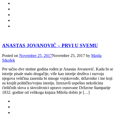
ANASTAS JOVANOVIĆ – PRVI U SVEMU
Posted on
November 25, 2017
November 25, 2017
by
Majda
Sikošek
Pre tačno dve stotine godina rođen je Anastas Jovanović. Kada bi se
istorije pisale malo drugačije, više kao istorije društva i razvoja
njegova veličina zasenila bi mnoge vojskovođe, državnike i ine koji
su krojili političko/vojnu istoriju. Izrezavši uspešno nekolicinu
ćiriličnih slova u slovolivnici upravo osnovane Državne štamparije
1832. godine od velikoga knjaza Miloša dobio je […]