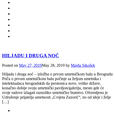
HILJADU I DRUGA NOĆ
Posted on
May 27, 2019
May 28, 2019
by
Majda Sikošek
Hiljadu i druga noć – izložba o prvom umetničkom balu u Beogradu
Priča o prvom umetničkom balu počinje sa željom umetnika i
intelektualaca beogradskih da prestonica nove, velike države,
konačno dobije svoju umetnički paviljon/galeriju, mesto gde će
svoje radove izlagati raznoliko umetničko bratstvo. Oformljeno je
Udruženje prijatelja umetnosti „Cvijeta Zuzorić“, no od ideje i želje
[…]