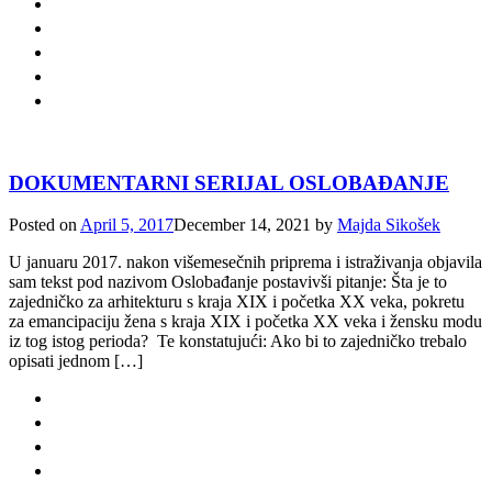
DOKUMENTARNI SERIJAL OSLOBAĐANJE
Posted on
April 5, 2017
December 14, 2021
by
Majda Sikošek
U januaru 2017. nakon višemesečnih priprema i istraživanja objavila
sam tekst pod nazivom Oslobađanje postavivši pitanje: Šta je to
zajedničko za arhitekturu s kraja XIX i početka XX veka, pokretu
za emancipaciju žena s kraja XIX i početka XX veka i žensku modu
iz tog istog perioda? Te konstatujući: Ako bi to zajedničko trebalo
opisati jednom […]