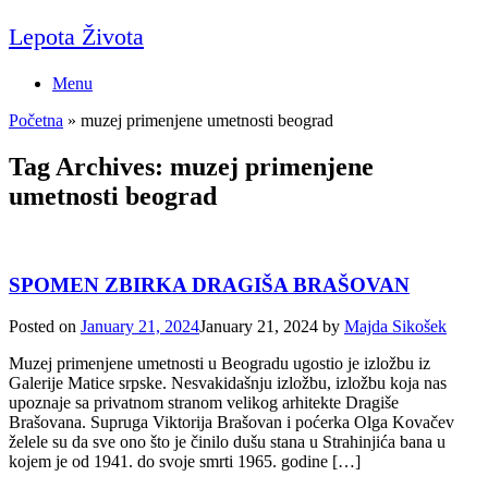
Skip
Lepota Života
to
content
Menu
Početna
»
muzej primenjene umetnosti beograd
Tag Archives:
muzej primenjene
umetnosti beograd
SPOMEN ZBIRKA DRAGIŠA BRAŠOVAN
Posted on
January 21, 2024
January 21, 2024
by
Majda Sikošek
Muzej primenjene umetnosti u Beogradu ugostio je izložbu iz
Galerije Matice srpske. Nesvakidašnju izložbu, izložbu koja nas
upoznaje sa privatnom stranom velikog arhitekte Dragiše
Brašovana. Supruga Viktorija Brašovan i poćerka Olga Kovačev
želele su da sve ono što je činilo dušu stana u Strahinjića bana u
kojem je od 1941. do svoje smrti 1965. godine […]