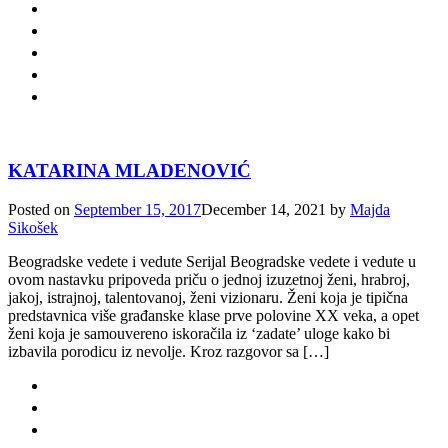
KATARINA MLADENOVIĆ
Posted on
September 15, 2017
December 14, 2021
by
Majda
Sikošek
Beogradske vedete i vedute Serijal Beogradske vedete i vedute u
ovom nastavku pripoveda priču o jednoj izuzetnoj ženi, hrabroj,
jakoj, istrajnoj, talentovanoj, ženi vizionaru. Ženi koja je tipična
predstavnica više građanske klase prve polovine XX veka, a opet
ženi koja je samouvereno iskoračila iz ‘zadate’ uloge kako bi
izbavila porodicu iz nevolje. Kroz razgovor sa […]