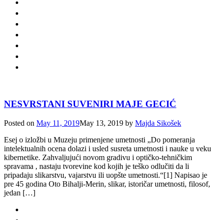
NESVRSTANI SUVENIRI MAJE GECIĆ
Posted on
May 11, 2019
May 13, 2019
by
Majda Sikošek
Esej o izložbi u Muzeju primenjene umetnosti „Do pomeranja
intelektualnih ocena dolazi i usled susreta umetnosti i nauke u veku
kibernetike. Zahvaljujući novom gradivu i optičko-tehničkim
spravama , nastaju tvorevine kod kojih je teško odlučiti da li
pripadaju slikarstvu, vajarstvu ili uopšte umetnosti.“[1] Napisao je
pre 45 godina Oto Bihalji-Merin, slikar, istoričar umetnosti, filosof,
jedan […]