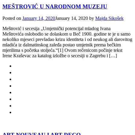
MEŠTROVIĆ U NARODNOM MUZEJU
Posted on
January 14, 2020
January 14, 2020
by
Majda Sikošek
Meštrović i secesija „Umjetnički potencijal mladog Ivana
Meštrovića oslobodio se dolaskom u Beč 1900. godine te je u samo
nekoliko mjeseci prevladao krizu identiteta i od neukog ali darovitog
mladića iz dalmatinskog zaleđa postao umjetnik prema bečkim
mjerilima s početka stoljeća.“[1] Ovom rečenicom počinje tekst
Irene Kraševac za katalog izložbe o secesiji u Zagrebu i […]
ART NOUVEAU I ART DECO