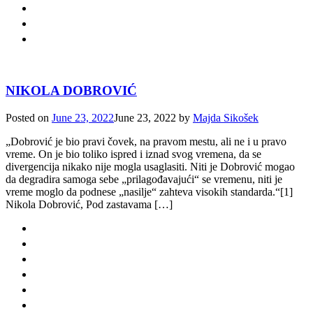
NIKOLA DOBROVIĆ
Posted on
June 23, 2022
June 23, 2022
by
Majda Sikošek
„Dobrović je bio pravi čovek, na pravom mestu, ali ne i u pravo
vreme. On je bio toliko ispred i iznad svog vremena, da se
divergencija nikako nije mogla usaglasiti. Niti je Dobrović mogao
da degradira samoga sebe „prilagođavajući“ se vremenu, niti je
vreme moglo da podnese „nasilje“ zahteva visokih standarda.“[1]
Nikola Dobrović, Pod zastavama […]