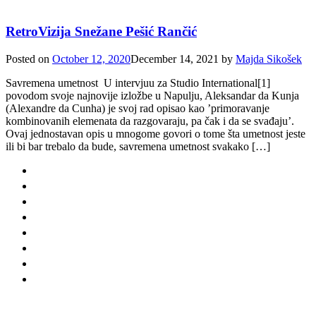
RetroVizija Snežane Pešić Rančić
Posted on
October 12, 2020
December 14, 2021
by
Majda Sikošek
Savremena umetnost U intervjuu za Studio International[1]
povodom svoje najnovije izložbe u Napulju, Aleksandar da Kunja
(Alexandre da Cunha) je svoj rad opisao kao ’primoravanje
kombinovanih elemenata da razgovaraju, pa čak i da se svađaju’.
Ovaj jednostavan opis u mnogome govori o tome šta umetnost jeste
ili bi bar trebalo da bude, savremena umetnost svakako […]