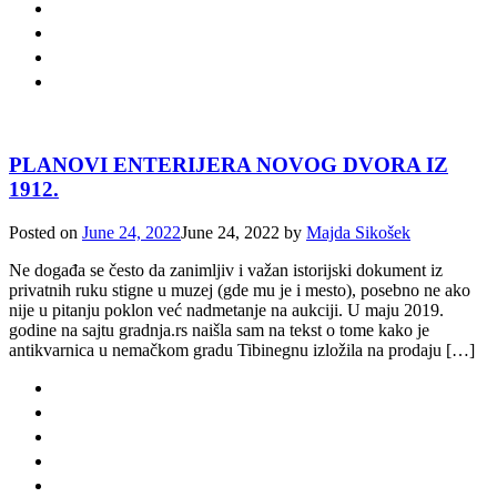
PLANOVI ENTERIJERA NOVOG DVORA IZ
1912.
Posted on
June 24, 2022
June 24, 2022
by
Majda Sikošek
Ne događa se često da zanimljiv i važan istorijski dokument iz
privatnih ruku stigne u muzej (gde mu je i mesto), posebno ne ako
nije u pitanju poklon već nadmetanje na aukciji. U maju 2019.
godine na sajtu gradnja.rs naišla sam na tekst o tome kako je
antikvarnica u nemačkom gradu Tibinegnu izložila na prodaju […]