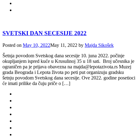
SVETSKI DAN SECESIJE 2022
Posted on
May 10, 2022
May 11, 2022
by
Majda Sikošek
Šetnja povodom Svetskog dana secesije 10. juna 2022. počinje
okupljanjem ispred kuće u Krusulinoj 35 u 18 sati. Broj učesnika je
ograničen pa je prijava obavezna na majda@lepotazivota.rs Muzej
grada Beograda i Lepota života po peti put organizuju gradsku
šetnju povodom Svetskog dana secesije. Ove 2022. godine posetioci
će imati prilike da čuju priče o […]