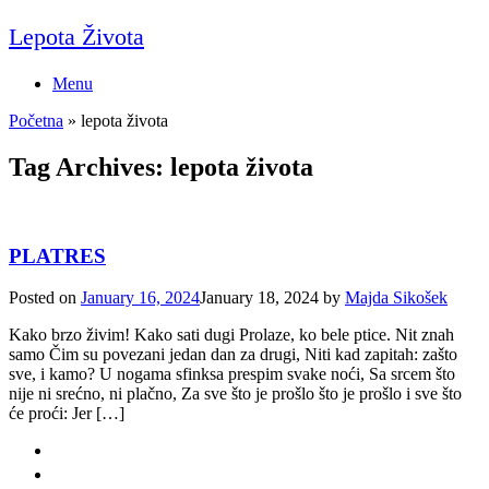
Skip
Lepota Života
to
content
Menu
Početna
»
lepota života
Tag Archives:
lepota života
PLATRES
Posted on
January 16, 2024
January 18, 2024
by
Majda Sikošek
Kako brzo živim! Kako sati dugi Prolaze, ko bele ptice. Nit znah
samo Čim su povezani jedan dan za drugi, Niti kad zapitah: zašto
sve, i kamo? U nogama sfinksa prespim svake noći, Sa srcem što
nije ni srećno, ni plačno, Za sve što je prošlo što je prošlo i sve što
će proći: Jer […]