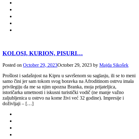
KOLOSI, KURION, PISURI…
Posted on
October 29, 2023
October 29, 2023
by
Majda Sikošek
Prošlost i sadašnjost na Kipru u savršenom su saglasju, ili se to meni
samo čini jer sam tokom svog boravka na Afroditinom ostrvu imala
privilegiju da me sa njim upozna Branka, moja prijateljica,
istoričarka umetnosti i iskusni turistički vodič (ne manje važno
zaljubljenica u ostrvo na kome živi već 32 godine). Impresije i
doživljaji – […]