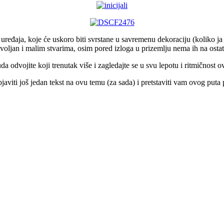
ređaja, koje će uskoro biti svrstane u savremenu dekoraciju (koliko ja 
ovoljan i malim stvarima, osim pored izloga u prizemlju nema ih na osta
a odvojite koji trenutak više i zagledajte se u svu lepotu i ritmičnost 
objaviti još jedan tekst na ovu temu (za sada) i pretstaviti vam ovog pu