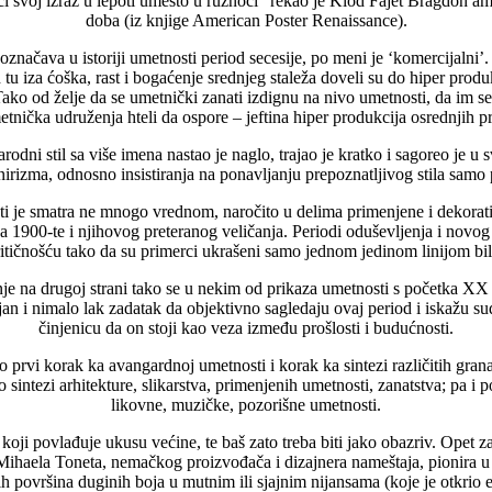
 svoj izraz u lepoti umesto u ružnoći“ rekao je Klod Fajet Bragdon amer
doba (iz knjige American Poster Renaissance).
š označava u istoriji umetnosti period secesije, po meni je ‘komercijalni
h tu iza ćoška, rast i bogaćenje srednjeg staleža doveli su do hiper produ
ko od želje da se umetnički zanati izdignu na nivo umetnosti, da im se d
tnička udruženja hteli da ospore – jeftina hiper produkcija osrednjih p
 stil sa više imena nastao je naglo, trajao je kratko i sagoreo je u s
irizma, odnosno insistiranja na ponavljanju prepoznatljivog stila samo 
nosti je smatra ne mnogo vrednom, naročito u delima primenjene i dekora
tva 1900-te i njihovog preteranog veličanja. Periodi oduševljenja i novo
ritičnošću tako da su primerci ukrašeni samo jednom jedinom linijom bili
 na drugoj strani tako se u nekim od prikaza umetnosti s početka XX 
ljan i nimalo lak zadatak da objektivno sagledaju ovaj period i iskažu 
činjenicu da on stoji kao veza između prošlosti i budućnosti.
ao prvi korak ka avangardnoj umetnosti i korak ka sintezi različitih gr
 sintezi arhitekture, slikarstva, primenjenih umetnosti, zanatstva; pa i p
likovne, muzičke, pozorišne umetnosti.
 koji povlađuje ukusu većine, te baš zato treba biti jako obazriv. Opet z
Mihaela Toneta, nemačkog proizvođača i dizajnera nameštaja, pionira u
površina duginih boja u mutnim ili sjajnim nijansama (koje je otkrio ek