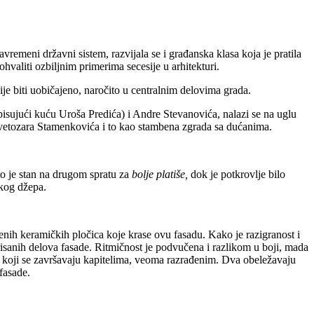
savremeni državni sistem, razvijala se i građanska klasa koja je pratila
valiti ozbiljnim primerima secesije u arhitekturi.
e biti uobičajeno, naročito u centralnim delovima grada.
sujući kuću Uroša Predića) i Andre Stevanovića, nalazi se na uglu
Svetozara Stamenkovića i to kao stambena zgrada sa dućanima.
što je stan na drugom spratu za
bolje platiše,
dok je potkrovlje bilo
okog džepa.
nih keramičkih pločica koje krase ovu fasadu. Kako je razigranost i
risanih delova fasade. Ritmičnost je podvučena i razlikom u boji, mada
a, koji se završavaju kapitelima, veoma razrađenim. Dva obeležavaju
fasade.