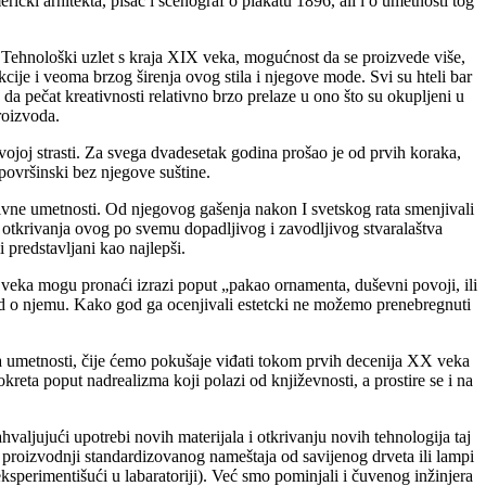
ički arhitekta, pisac i scenograf o plakatu 1896, ali i o umetnosti tog
’. Tehnološki uzlet s kraja XIX veka, mogućnost da se proizvede više,
kcije i veoma brzog širenja ovog stila i njegove mode. Svi su hteli bar
a pečat kreativnosti relativno brzo prelaze u ono što su okupljeni u
roizvoda.
vojoj strasti. Za svega dvadesetak godina prošao je od prvih koraka,
površinski bez njegove suštine.
tivne umetnosti. Od njegovog gašenja nakon I svetskog rata smenjivali
g otkrivanja ovog po svemu dopadljivog i zavodljivog stvaralaštva
 predstavljani kao najlepši.
veka mogu pronaći izrazi poput „pakao ornamenta, duševni povoji, ili
sud o njemu. Kako god ga ocenjivali estetcki ne možemo prenebregnuti
ana umetnosti, čije ćemo pokušaje viđati tokom prvih decenija XX veka
okreta poput nadrealizma koji polazi od književnosti, a prostire se i na
ahvaljujući upotrebi novih materijala i otkrivanju novih tehnologija taj
 proizvodnji standardizovanog nameštaja od savijenog drveta ili lampi
sperimentišući u labaratoriji). Već smo pominjali i čuvenog inžinjera