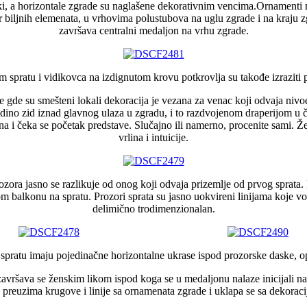
iki, a horizontale zgrade su naglašene dekorativnim vencima.Ornamenti na
r biljnih elemenata, u vrhovima polustubova na uglu zgrade i na kraju zg
završava centralni medaljon na vrhu zgrade.
pratu i vidikovca na izdignutom krovu potkrovlja su takođe izraziti pr
de gde su smešteni lokali dekoracija je vezana za venac koji odvaja niv
edino zid iznad glavnog ulaza u zgradu, i to razdvojenom draperijom u č
 i čeka se početak predstave. Slučajno ili namerno, procenite sami. Žensk
vrlina i intuicije.
ora jasno se razlikuje od onog koji odvaja prizemlje od prvog sprata. P
ikom balkonu na spratu. Prozori sprata su jasno uokvireni linijama koje vo
delimično trodimenzionalan.
pratu imaju pojedinačne horizontalne ukrase ispod prozorske daske, opet
završava se ženskim likom ispod koga se u medaljonu nalaze inicijali nar
 preuzima krugove i linije sa ornamenata zgrade i uklapa se sa dekorac