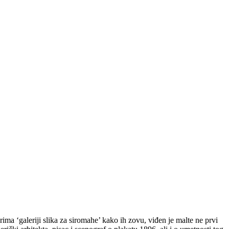
a ‘galeriji slika za siromahe’ kako ih zovu, viđen je malte ne prvi