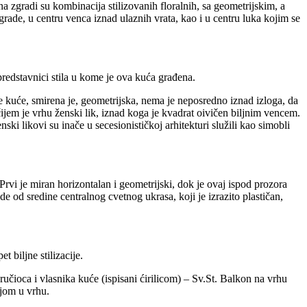
 zgradi su kombinacija stilizovanih floralnih, sa geometrijskim, a
rade, u centru venca iznad ulaznih vrata, kao i u centru luka kojim se
edstavnici stila u kome je ova kuća građena.
oe kuće, smirena je, geometrijska, nema je neposredno iznad izloga, da
ijem je vrhu ženski lik, iznad koga je kvadrat oivičen biljnim vencem.
i likovi su inače u secesionističkoj arhitekturi služili kao simobli
rvi je miran horizontalan i geometrijski, dok je ovaj ispod prozora
de od sredine centralnog cvetnog ukrasa, koji je izrazito plastičan,
 biljne stilizacije.
učioca i vlasnika kuće (ispisani ćirilicom) – Sv.St. Balkon na vrhu
ijom u vrhu.