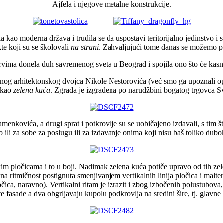
Ajfela i njegove metalne konstrukcije.
la kao moderna država i trudila se da uspostavi teritorijalno jedinstvo i 
te koji su se školovali
na strani
. Zahvaljujući tome danas se možemo poh
ma donela duh savremenog sveta u Beograd i spojila ono što će kasnij
nog arhitektonskog dvojca Nikole Nestorovića (već smo ga upoznali opi
u kao
zelena kuća
. Zgrada je izgrađena po narudžbini bogatog trgovca 
menkovića, a drugi sprat i potkrovlje su se uobičajeno izdavali, s tim 
o ili za sobe za poslugu ili za izdavanje onima koji nisu baš toliko dub
im pločicama i to u boji. Nadimak zelena kuća potiče upravo od tih zele
na ritmičnost postignuta smenjivanjem vertikalnih linija pločica i malte
očica, naravno). Vertikalni ritam je izrazit i zbog izbočenih polustubov
e fasade a dva obgrljavaju kupolu podkrovlja na sredini šire, tj. glavne 