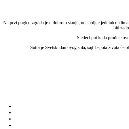
Na prvi pogled zgrada je u dobrom stanju, no spoljne jedninice klima u
biti zad
Sledeći put kada prođete ovud
Sutra je Svetski dan ovog stila, sajt Lepota života će 