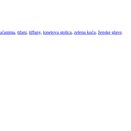
dućanima
,
tifani
,
tiffany
,
tonetova stolica
,
zelena kuća
,
ženske glave
.