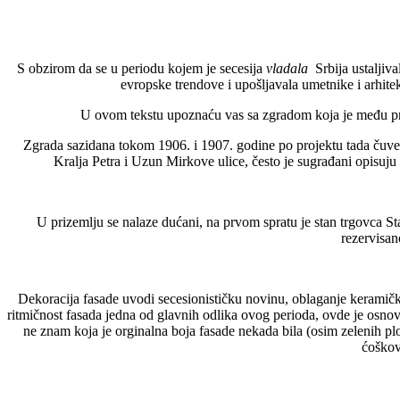
S obzirom da se u periodu kojem je secesija
vladala
Srbija ustaljiva
evropske trendove i upošljavala umetnike i arhitek
U ovom tekstu upoznaću vas sa zgradom koja je među prvi
Zgrada sazidana tokom 1906. i 1907. godine po projektu tada čuve
Kralja Petra i Uzun Mirkove ulice, često je sugrađani opisuj
U prizemlju se nalaze dućani, na prvom spratu je stan trgovca Sta
rezervisan
Dekoracija fasade uvodi secesionističku novinu, oblaganje keramičk
ritmičnost fasada jedna od glavnih odlika ovog perioda, ovde je osnov
ne znam koja je orginalna boja fasade nekada bila (osim zelenih pl
ćoškov