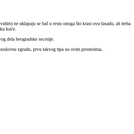
vidim) ne uklapaju se baš u resto onoga što krasi ovu fasadu, ali treba
tku kuće.
ovog dela beogradske secesije.
ta poslovnu zgradu, prvu takvog tipa na ovim prostorima.