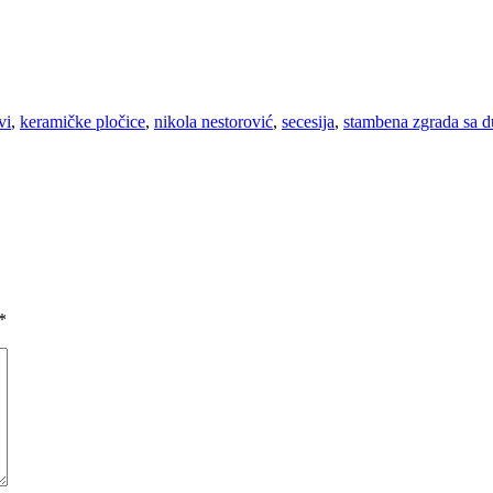
vi
,
keramičke pločice
,
nikola nestorović
,
secesija
,
stambena zgrada sa 
*