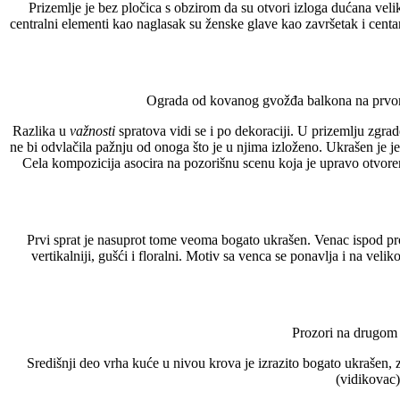
Prizemlje je bez pločica s obzirom da su otvori izloga dućana vel
centralni elementi kao naglasak su ženske glave kao završetak i centa
Ograda od kovanog gvožđa balkona na prvom s
Razlika u
važnosti
spratova vidi se i po dekoraciji. U prizemlju zgra
ne bi odvlačila pažnju od onoga što je u njima izloženo. Ukrašen je j
Cela kompozicija asocira na pozorišnu scenu koja je upravo otvorena
Prvi sprat je nasuprot tome veoma bogato ukrašen. Venac ispod proz
vertikalniji, gušći i floralni. Motiv sa venca se ponavlja i na vel
Prozori na drugom s
Središnji deo vrha kuće u nivou krova je izrazito bogato ukrašen, 
(vidikovac)