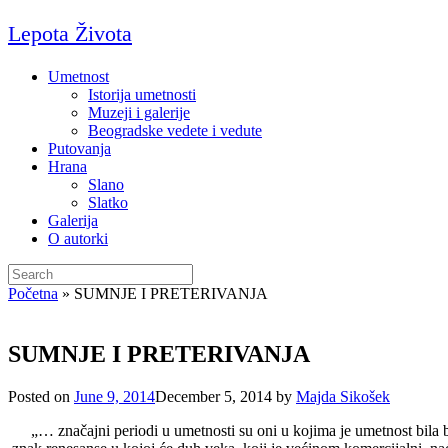
Skip
Lepota Života
to
content
Umetnost
Istorija umetnosti
Muzeji i galerije
Beogradske vedete i vedute
Putovanja
Hrana
Slano
Slatko
Galerija
O autorki
Search
for:
Početna
»
SUMNJE I PRETERIVANJA
SUMNJE I PRETERIVANJA
Posted on
June 9, 2014
December 5, 2014
by
Majda Sikošek
„… značajni periodi u umetnosti su oni u kojima je umetnost bila b