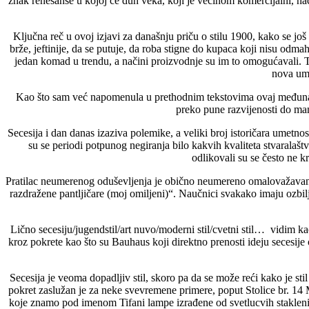
znak renesanse u kojoj će duh veka, koji je većinom komercijalni, naći
Ključna reč u ovoj izjavi za današnju priču o stilu 1900, kako se jo
brže, jeftinije, da se putuje, da roba stigne do kupaca koji nisu odma
jedan komad u trendu, a načini proizvodnje su im to omogućavali. Ta
nova ume
Kao što sam već napomenula u prethodnim tekstovima ovaj međunarodni
preko pune razvijenosti do man
Secesija i dan danas izaziva polemike, a veliki broj istoričara umet
su se periodi potpunog negiranja bilo kakvih kvaliteta stvaralaš
odlikovali su se često ne k
Pratilac neumerenog oduševljenja je obično neumereno omalovažavanje
razdražene pantljičare (moj omiljeni)“. Naučnici svakako imaju ozbi
Lično secesiju/jugendstil/art nuvo/moderni stil/cvetni stil… vidim k
kroz pokrete kao što su Bauhaus koji direktno prenosti ideju secesije o
Secesija je veoma dopadljiv stil, skoro pa da se može reći kako je stil
pokret zaslužan je za neke svevremene primere, poput Stolice br. 14 
koje znamo pod imenom Tifani lampe izrađene od svetlucvih staklenih 