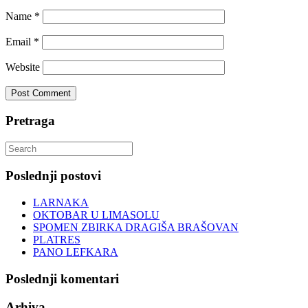
Name
*
Email
*
Website
Pretraga
Search
for:
Poslednji postovi
LARNAKA
OKTOBAR U LIMASOLU
SPOMEN ZBIRKA DRAGIŠA BRAŠOVAN
PLATRES
PANO LEFKARA
Poslednji komentari
Arhiva