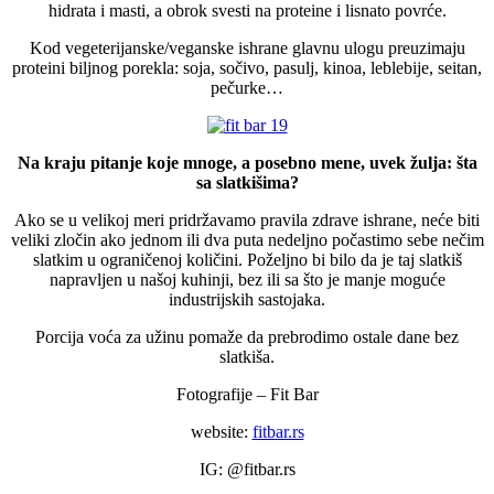
hidrata i masti, a obrok svesti na proteine i lisnato povrće.
Kod vegeterijanske/veganske ishrane glavnu ulogu preuzimaju
proteini biljnog porekla: soja, sočivo, pasulj, kinoa, leblebije, seitan,
pečurke…
Na kraju pitanje koje mnoge, a posebno mene, uvek žulja: šta
sa slatkišima?
Ako se u velikoj meri pridržavamo pravila zdrave ishrane, neće biti
veliki zločin ako jednom ili dva puta nedeljno počastimo sebe nečim
slatkim u ograničenoj količini. Poželjno bi bilo da je taj slatkiš
napravljen u našoj kuhinji, bez ili sa što je manje moguće
industrijskih sastojaka.
Porcija voća za užinu pomaže da prebrodimo ostale dane bez
slatkiša.
Fotografije – Fit Bar
website:
fitbar.rs
IG: @fitbar.rs