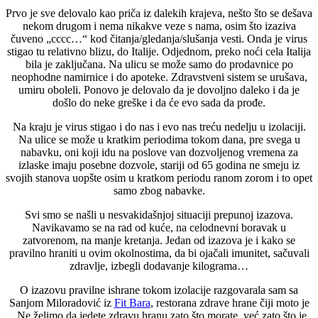
Prvo je sve delovalo kao priča iz dalekih krajeva, nešto što se dešava
nekom drugom i nema nikakve veze s nama, osim što izaziva
čuveno „cccc…“ kod čitanja/gledanja/slušanja vesti. Onda je virus
stigao tu relativno blizu, do Italije. Odjednom, preko noći cela Italija
bila je zaključana. Na ulicu se može samo do prodavnice po
neophodne namirnice i do apoteke. Zdravstveni sistem se urušava,
umiru oboleli. Ponovo je delovalo da je dovoljno daleko i da je
došlo do neke greške i da će evo sada da prođe.
Na kraju je virus stigao i do nas i evo nas treću nedelju u izolaciji.
Na ulice se može u kratkim periodima tokom dana, pre svega u
nabavku, oni koji idu na poslove van dozvoljenog vremena za
izlaske imaju posebne dozvole, stariji od 65 godina ne smeju iz
svojih stanova uopšte osim u kratkom periodu ranom zorom i to opet
samo zbog nabavke.
Svi smo se našli u nesvakidašnjoj situaciji prepunoj izazova.
Navikavamo se na rad od kuće, na celodnevni boravak u
zatvorenom, na manje kretanja. Jedan od izazova je i kako se
pravilno hraniti u ovim okolnostima, da bi ojačali imunitet, sačuvali
zdravlje, izbegli dodavanje kilograma…
O izazovu pravilne ishrane tokom izolacije razgovarala sam sa
Sanjom Miloradović iz
Fit Bara
, restorana zdrave hrane čiji moto je
„Ne želimo da jedete zdravu hranu zato što morate, već zato što je