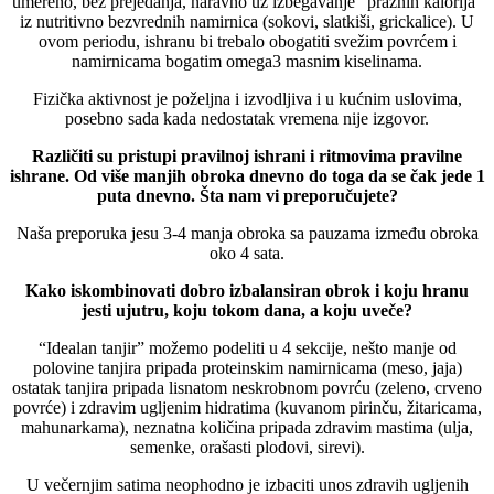
umereno, bez prejedanja, naravno uz izbegavanje “praznih kalorija”
iz nutritivno bezvrednih namirnica (sokovi, slatkiši, grickalice). U
ovom periodu, ishranu bi trebalo obogatiti svežim povrćem i
namirnicama bogatim omega3 masnim kiselinama.
Fizička aktivnost je poželjna i izvodljiva i u kućnim uslovima,
posebno sada kada nedostatak vremena nije izgovor.
Različiti su pristupi pravilnoj ishrani i ritmovima pravilne
ishrane. Od više manjih obroka dnevno do toga da se čak jede 1
puta dnevno. Šta nam vi preporučujete?
Naša preporuka jesu 3-4 manja obroka sa pauzama između obroka
oko 4 sata.
Kako iskombinovati dobro izbalansiran obrok i koju hranu
jesti ujutru, koju tokom dana, a koju uveče?
“Idealan tanjir” možemo podeliti u 4 sekcije, nešto manje od
polovine tanjira pripada proteinskim namirnicama (meso, jaja)
ostatak tanjira pripada lisnatom neskrobnom povrću (zeleno, crveno
povrće) i zdravim ugljenim hidratima (kuvanom pirinču, žitaricama,
mahunarkama), neznatna količina pripada zdravim mastima (ulja,
semenke, orašasti plodovi, sirevi).
U večernjim satima neophodno je izbaciti unos zdravih ugljenih