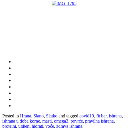
Posted in
Hrana
,
Slano
,
Slatko
and tagged
covid19
,
fit bar
,
ishrana
,
ishrana u doba korne
,
masti
,
omega3
,
povrće
,
pravilna ishrana
,
proteini
,
ugljeni hidrati
,
voće
,
zdrava ishrana
.