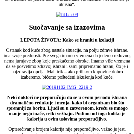
ukusna“.
Suočavanje sa izazovima
LEPOTA ŽIVOTA: Kako se hraniti u izolaciji
Ostanak kod kuće zbog nastale situacije, na polju zdrave ishrane,
ima svoje prednosti. Pre svega imamo vremena da jedemo redovno,
nema jurnjave zbog koje preskačemo obroke. Imamo više vremena
da se posvetimo zdravoj ishrani i sami pripremamo hranu, što je i
najzdravija opcija. Mali trik – ako prilikom kupovine dobro
izaberemo, bićemo pošteđeni iskušenja kod kuće.
Neki doktori ne preporučuju da se u ovom periodu ishrana
dramatično redukuje i menja, kako bi organizam bio što
spremniji za borbu. Ljudi su u zatvorenom, kreću se mnogo
manje nego inače, retki vežbaju. Pođimo od toga koliko je
kalorija u ovim uslovima preporučljivo.
Opterećivanje brojem kalorija nije preporučljivo, važno je jesti