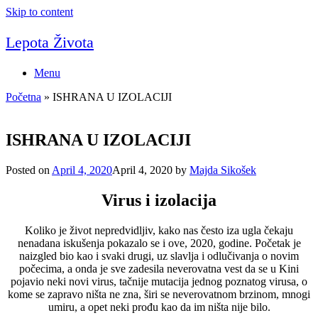
Skip to content
Lepota Života
Menu
Početna
»
ISHRANA U IZOLACIJI
ISHRANA U IZOLACIJI
Posted on
April 4, 2020
April 4, 2020
by
Majda Sikošek
Virus i izolacija
Koliko je život nepredvidljiv, kako nas često iza ugla čekaju
nenadana iskušenja pokazalo se i ove, 2020, godine. Početak je
naizgled bio kao i svaki drugi, uz slavlja i odlučivanja o novim
počecima, a onda je sve zadesila neverovatna vest da se u Kini
pojavio neki novi virus, tačnije mutacija jednog poznatog virusa, o
kome se zapravo ništa ne zna, širi se neverovatnom brzinom, mnogi
umiru, a opet neki prođu kao da im ništa nije bilo.